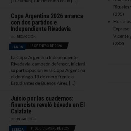
(Tucumán), fue detenido en un […]
Rituales
(295)
Copa Argentina 2026 arranca
Horarios 
con dos partidos e
Independiente Rivadavia
Expreso 
Vicente 
por
REDACCIÓN
(283)
18 DE ENERO DE 2026
LANÚS
La Copa Argentina Independiente
Rivadavia, campeón defensor, iniciará
su participación en la Copa Argentina
el domingo 18 de enero frente a
Estudiantes de Buenos Aires, […]
Juicio por los cuadernos:
financista reveló bóveda en El
Calafate
por
REDACCIÓN
11 DE DICIEMBRE DE 2025
EZEIZA