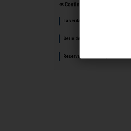
Continuar leyendo
La verdad detrás de la pelea entr
Serie de Prime Video: 6 episodios,
Reserva del Lobo empató 1-1 con 