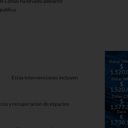
 de Lomas ha llevado adelante
publica.
Dólar Ofic
$
1,520.
Estas intervenciones incluyen
Dólar M
$
1,520.
Dólar C
$
icos y recuperacion de espacios
1,577.
Euro
€
1,730.