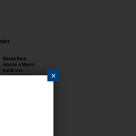
ntes
Wanda Nara
expone a Mauro
Icardi tras
×
medida histórica
sobre sus hijas
6 DE AGOSTO DE 2026
Avance del
crédito obliga a
bancos
argentinos a
redefinir su
modelo de