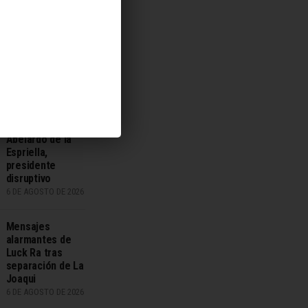
negocio
6 DE AGOSTO DE 2026
Taiwán activa la
punta de lanza
de la estrategia
puercoespín
6 DE AGOSTO DE 2026
Abelardo de la
Espriella,
presidente
disruptivo
6 DE AGOSTO DE 2026
Mensajes
alarmantes de
Luck Ra tras
separación de La
Joaqui
6 DE AGOSTO DE 2026