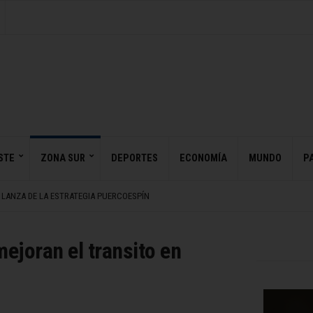
UCK RA TRAS SEPARACIÓN DE LA JOAQUI
O ICARDI TRAS MEDIDA HISTÓRICA SOBRE SUS HIJAS
STE
ZONA SUR
DEPORTES
ECONOMÍA
MUNDO
PA
A A BANCOS ARGENTINOS A REDEFINIR SU MODELO DE NEGOCIO
 LANZA DE LA ESTRATEGIA PUERCOESPÍN
 PRESIDENTE DISRUPTIVO
UCK RA TRAS SEPARACIÓN DE LA JOAQUI
O ICARDI TRAS MEDIDA HISTÓRICA SOBRE SUS HIJAS
joran el transito en