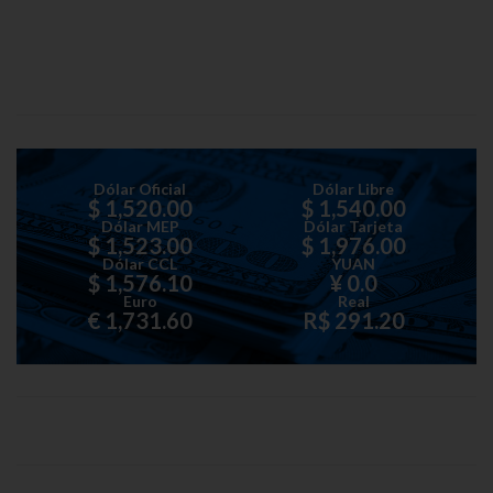
Dólar Oficial
Dólar Libre
$ 1,520.00
$ 1,540.00
Dólar MEP
Dólar Tarjeta
$ 1,523.00
$ 1,976.00
Dólar CCL
YUAN
$ 1,576.10
¥ 0.0
Euro
Real
€ 1,731.60
R$ 291.20