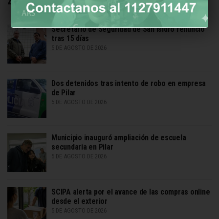
Zona Norte
Secretario de Seguridad de San Isidro renunció
tras 15 días
5 DE AGOSTO DE 2026
Dos detenidos tras intento de robo en empresa
de Pilar
5 DE AGOSTO DE 2026
Municipio inauguró ampliación de escuela
secundaria en Pilar
5 DE AGOSTO DE 2026
SCIPA alerta por el avance de las compras online
desde el exterior
5 DE AGOSTO DE 2026