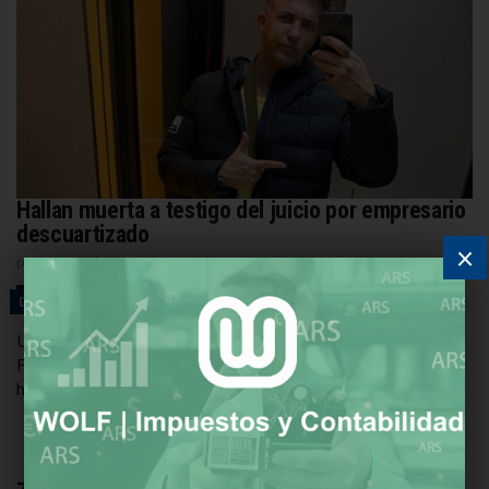
Hallan muerta a testigo del juicio por empresario
descuartizado
×
por
REDACCIÓN
15 DE JULIO DE 2026
DESTACADAS
Una testigo clave del juicio por el crimen del empresario
Fernando “Lechuga” Pérez Algaba —cuyos restos fueron
hallados en un arroyo en Ingeniero Budge en […]