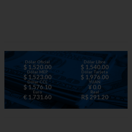
Dólar Oficial
Dólar Libre
$ 1,520.00
$ 1,540.00
Dólar MEP
Dólar Tarjeta
$ 1,523.00
$ 1,976.00
Dólar CCL
YUAN
$ 1,576.10
¥ 0.0
Euro
Real
€ 1,731.60
R$ 291.20