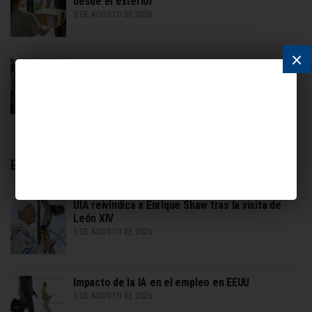
desde el exterior
5 DE AGOSTO DE 2026
×
Tecnocomic Vicente López: encuentro de cultura
pop, cosplay y tecnología
5 DE AGOSTO DE 2026
Economía
UIA reivindica a Enrique Shaw tras la visita de
León XIV
5 DE AGOSTO DE 2026
Impacto de la IA en el empleo en EEUU
5 DE AGOSTO DE 2026