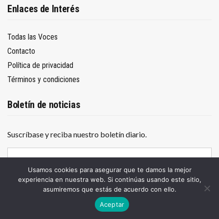
Enlaces de Interés
Todas las Voces
Contacto
Política de privacidad
Términos y condiciones
Boletín de noticias
Suscríbase y reciba nuestro boletín diario.
D
i
r
Usamos cookies para asegurar que te damos la mejor
e
experiencia en nuestra web. Si continúas usando este sitio,
Suscríbete
c
asumiremos que estás de acuerdo con ello.
c
Aceptar
i
ó