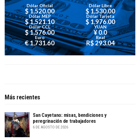
Dólar Oficial
Dólar Libre
$ 1,520.00
$ 1,530.00
Dólar MEP
Dólar Tarjeta
$ 1,521.10
$ 1,976.00
Dólar CCL
YUAN
$ 1,576.00
¥ 0.0
Euro
Real
€ 1,731.60
R$ 293.04
Más recientes
San Cayetano: misas, bendiciones y
peregrinación de trabajadores
6 DE AGOSTO DE 2026