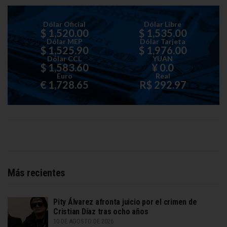
Dólar Oficial
Dólar Libre
$ 1,520.00
$ 1,535.00
Dólar MEP
Dólar Tarjeta
$ 1,525.90
$ 1,976.00
Dólar CCL
YUAN
$ 1,583.60
¥ 0.0
Euro
Real
€ 1,728.65
R$ 292.97
Más recientes
Pity Álvarez afronta juicio por el crimen de
Cristian Díaz tras ocho años
10 DE AGOSTO DE 2026