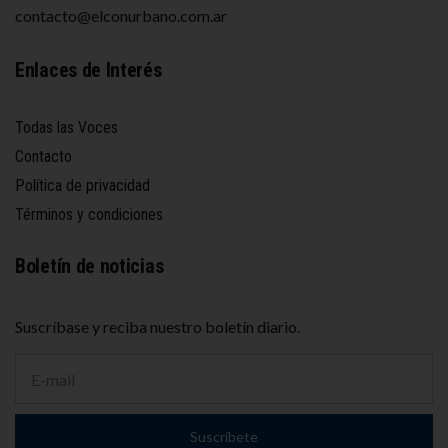
contacto@elconurbano.com.ar
Enlaces de Interés
Todas las Voces
Contacto
Política de privacidad
Términos y condiciones
Boletín de noticias
Suscríbase y reciba nuestro boletín diario.
D
i
r
e
Suscríbete
c