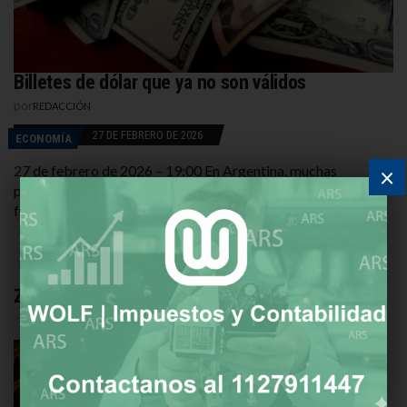
Billetes de dólar que ya no son válidos
por
REDACCIÓN
27 DE FEBRERO DE 2026
ECONOMÍA
×
27 de febrero de 2026 – 19:00 En Argentina, muchas
personas ahorran en moneda extranjera como protección
frente a la inflación. Por eso conviene tomar […]
Zona Norte
Candlelight llega a Pilar con conciertos que
reinventan la música clásica
10 DE AGOSTO DE 2026