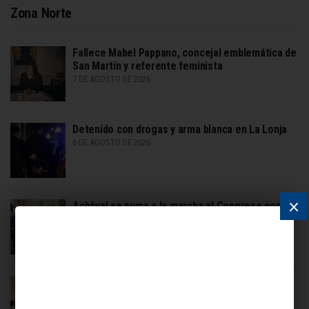
Zona Norte
Fallece Mabel Pappano, concejal emblemática de
San Martín y referente feminista
7 DE AGOSTO DE 2026
Detenido con drogas y arma blanca en La Lonja
6 DE AGOSTO DE 2026
×
Achával se suma a la marcha al Congreso contra
la Ley de Tierras
6 DE AGOSTO DE 2026
Cursos gratuitos de formación laboral para
jóvenes en Pilar
6 DE AGOSTO DE 2026