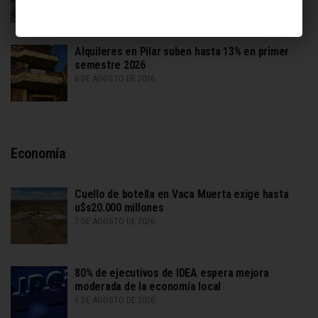
Alquileres en Pilar suben hasta 13% en primer
semestre 2026
6 DE AGOSTO DE 2026
Economía
Cuello de botella en Vaca Muerta exige hasta
u$s20.000 millones
7 DE AGOSTO DE 2026
80% de ejecutivos de IDEA espera mejora
moderada de la economía local
6 DE AGOSTO DE 2026