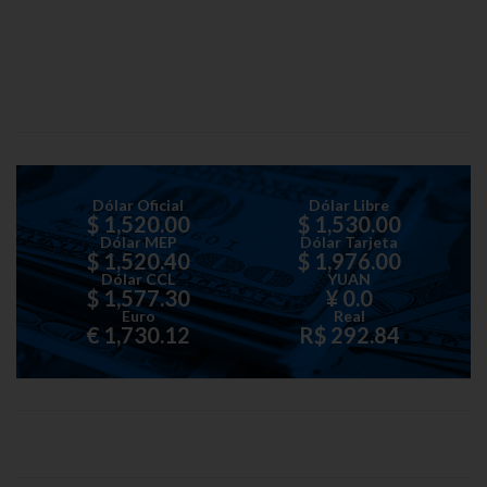
Dólar Oficial
Dólar Libre
$ 1,520.00
$ 1,530.00
Dólar MEP
Dólar Tarjeta
$ 1,520.40
$ 1,976.00
Dólar CCL
YUAN
$ 1,577.30
¥ 0.0
Euro
Real
€ 1,730.12
R$ 292.84