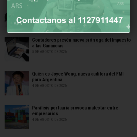
Impacto de la IA en el empleo en EEUU
5 DE AGOSTO DE 2026
Contadores prevén nueva prórroga del Impuesto
a las Ganancias
5 DE AGOSTO DE 2026
Quién es Joyce Wong, nueva auditora del FMI
para Argentina
4 DE AGOSTO DE 2026
Parálisis portuaria provoca malestar entre
empresarios
4 DE AGOSTO DE 2026