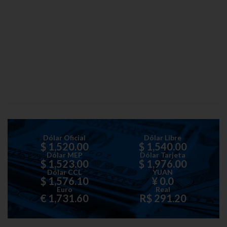
Dólar Oficial
Dólar Libre
$ 1,520.00
$ 1,540.00
Dólar MEP
Dólar Tarjeta
$ 1,523.00
$ 1,976.00
Dólar CCL
YUAN
$ 1,576.10
¥ 0.0
Euro
Real
€ 1,731.60
R$ 291.20