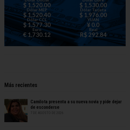
$ 1,520.00
$ 1,530.00
Dólar MEP
Dólar Tarjeta
$ 1,520.40
$ 1,976.00
Dólar CCL
YUAN
$ 1,577.30
¥ 0.0
Euro
Real
€ 1,730.12
R$ 292.84
Más recientes
Camilota presenta a su nueva novia y pide dejar
de esconderse
7 DE AGOSTO DE 2026