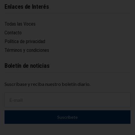
Enlaces de Interés
Todas las Voces
Contacto
Política de privacidad
Términos y condiciones
Boletín de noticias
Suscríbase y reciba nuestro boletín diario.
D
i
r
e
Suscríbete
c
c
i
ó