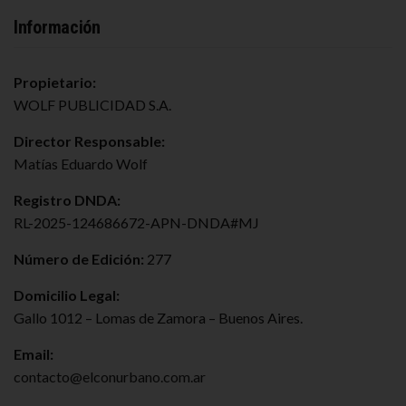
Información
Propietario:
WOLF PUBLICIDAD S.A.
Director Responsable:
Matías Eduardo Wolf
Registro DNDA:
RL-2025-124686672-APN-DNDA#MJ
Número de Edición:
277
Domicilio Legal:
Gallo 1012 – Lomas de Zamora – Buenos Aires.
Email:
contacto@elconurbano.com.ar