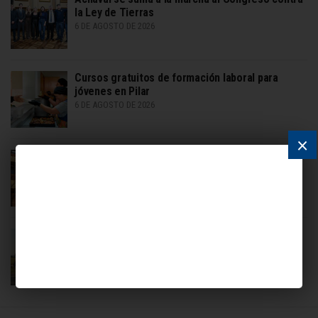
la Ley de Tierras
6 DE AGOSTO DE 2026
Cursos gratuitos de formación laboral para
jóvenes en Pilar
6 DE AGOSTO DE 2026
×
Alquileres en Pilar suben hasta 13% en primer
semestre 2026
6 DE AGOSTO DE 2026
Vicente López se integra al Fondo Juventud y
Acción Climática de Bloomberg Philanthropies
6 DE AGOSTO DE 2026