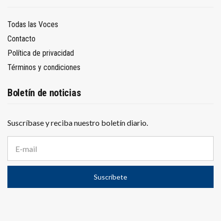
Todas las Voces
Contacto
Política de privacidad
Términos y condiciones
Boletín de noticias
Suscríbase y reciba nuestro boletín diario.
D
i
r
e
Suscríbete
c
c
i
ó
n