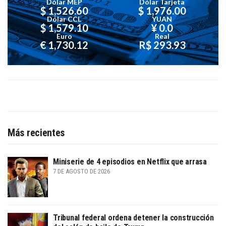
Dólar MEP
Dólar Tarjeta
$ 1,526.60
$ 1,976.00
Dólar CCL
YUAN
$ 1,579.10
¥ 0.0
Euro
Real
€ 1,730.12
R$ 293.93
Más recientes
Miniserie de 4 episodios en Netflix que arrasa
7 DE AGOSTO DE 2026
Tribunal federal ordena detener la construcción