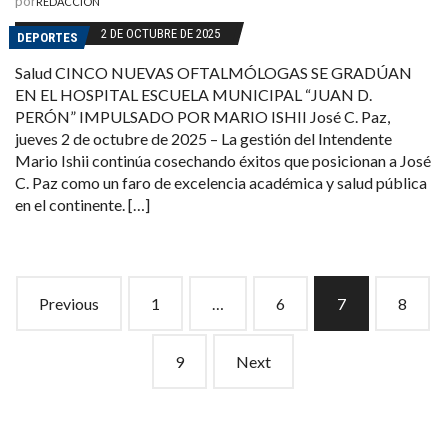
por
REDACCIÓN
2 DE OCTUBRE DE 2025
DEPORTES
Salud CINCO NUEVAS OFTALMÓLOGAS SE GRADÚAN
EN EL HOSPITAL ESCUELA MUNICIPAL “JUAN D.
PERÓN” IMPULSADO POR MARIO ISHII José C. Paz,
jueves 2 de octubre de 2025 – La gestión del Intendente
Mario Ishii continúa cosechando éxitos que posicionan a José
C. Paz como un faro de excelencia académica y salud pública
en el continente. […]
Posts
Previous
1
…
6
7
8
navigation
9
Next