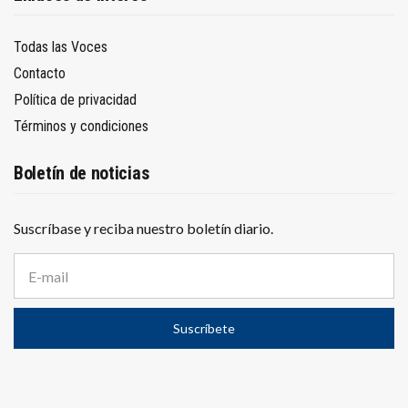
Todas las Voces
Contacto
Política de privacidad
Términos y condiciones
Boletín de noticias
Suscríbase y reciba nuestro boletín diario.
D
i
r
e
Suscríbete
c
c
i
ó
n