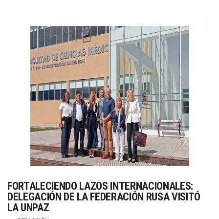
Sur
por
su
compromiso
global
con
la
educación”
FORTALECIENDO LAZOS INTERNACIONALES:
DELEGACIÓN DE LA FEDERACIÓN RUSA VISITÓ
LA UNPAZ