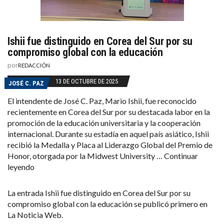
Ishii fue distinguido en Corea del Sur por su
compromiso global con la educación
por
REDACCIÓN
13 DE OCTUBRE DE 2025
JOSÉ C. PAZ
El intendente de José C. Paz, Mario Ishii, fue reconocido
recientemente en Corea del Sur por su destacada labor en la
promoción de la educación universitaria y la cooperación
internacional. Durante su estadía en aquel país asiático, Ishii
recibió la Medalla y Placa al Liderazgo Global del Premio de
Honor, otorgada por la Midwest University …
Continuar
“Ishii
leyendo
fue
distinguido
La entrada
Ishii fue distinguido en Corea del Sur por su
en
compromiso global con la educación
se publicó primero en
Corea
La Noticia Web
.
del