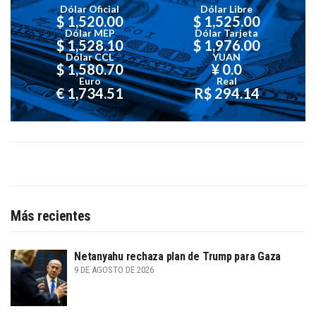
Dólar Oficial
Dólar Libre
$ 1,520.00
$ 1,525.00
Dólar MEP
Dólar Tarjeta
$ 1,528.10
$ 1,976.00
Dólar CCL
YUAN
$ 1,580.70
¥ 0.0
Euro
Real
€ 1,734.51
R$ 294.14
Más recientes
Netanyahu rechaza plan de Trump para Gaza
9 DE AGOSTO DE 2026