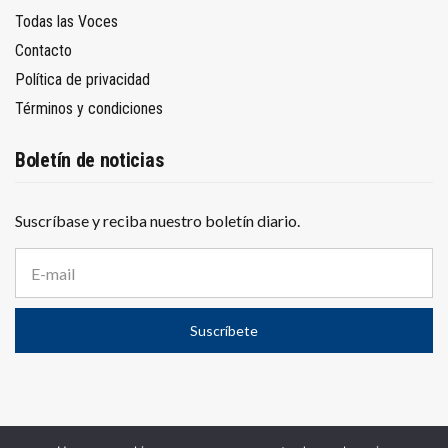
Todas las Voces
Contacto
Política de privacidad
Términos y condiciones
Boletín de noticias
Suscríbase y reciba nuestro boletín diario.
D
i
r
e
Suscríbete
c
c
i
ó
n
d
e