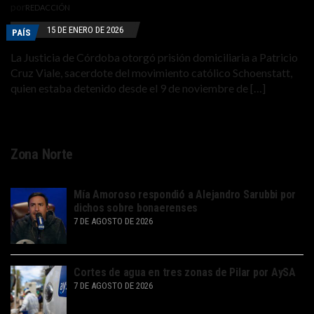
por
REDACCIÓN
15 DE ENERO DE 2026
PAÍS
La Justicia de Córdoba otorgó prisión domiciliaria a Patricio
Cruz Viale, sacerdote del movimiento católico Schoenstatt,
quien estaba detenido desde el 9 de noviembre de […]
Zona Norte
Mía Amoroso respondió a Alejandro Sarubbi por
dichos sobre bonaerenses
7 DE AGOSTO DE 2026
Cortes de agua en tres zonas de Pilar por AySA
7 DE AGOSTO DE 2026