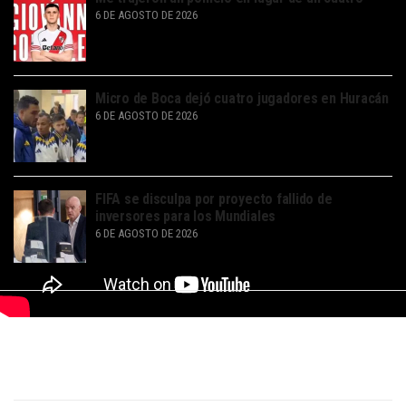
6 DE AGOSTO DE 2026
Micro de Boca dejó cuatro jugadores en Huracán
6 DE AGOSTO DE 2026
FIFA se disculpa por proyecto fallido de
inversores para los Mundiales
6 DE AGOSTO DE 2026