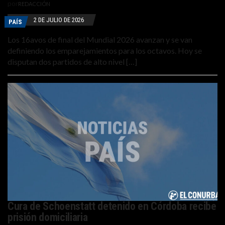
por
REDACCIÓN
2 DE JULIO DE 2026
PAÍS
Los 16avos de final del Mundial 2026 avanzan y se van
definiendo los emparejamientos para los octavos. Hoy se
disputan dos partidos de alto nivel […]
Cura de Schoenstatt detenido en Córdoba recibe
prisión domiciliaria