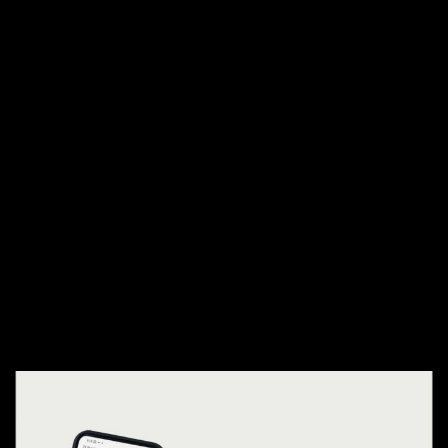
Continuar leyendo
Rusia endurece las restricciones a las VPN
Zverev gana su primer Grand Slam en Roland
Garros
Lesiones en Belgrano: concentrados y alineacion
ante Union