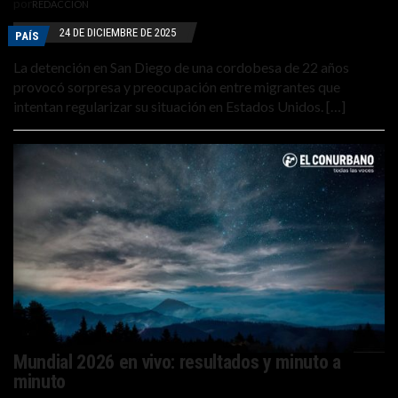
por
REDACCIÓN
24 DE DICIEMBRE DE 2025
PAÍS
La detención en San Diego de una cordobesa de 22 años
provocó sorpresa y preocupación entre migrantes que
intentan regularizar su situación en Estados Unidos. […]
Mundial 2026 en vivo: resultados y minuto a
minuto