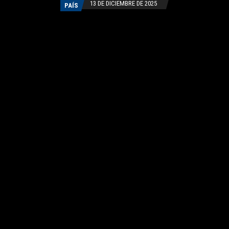
13 DE DICIEMBRE DE 2025
PAÍS
Facebook
Twitter
WhatsApp
Copy link
Compartir:
El pan dulce es un clásico de las fiestas en Argentina.
Hacerlo en casa a veces resulta caro o da una miga
densa y seca; el chef Luciano García, de Cocineros