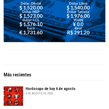
Dólar Oficial
Dólar Libre
$ 1,520.00
$ 1,540.00
Dólar MEP
Dólar Tarjeta
$ 1,523.00
$ 1,976.00
Dólar CCL
YUAN
$ 1,576.10
¥ 0.0
Euro
Real
€ 1,731.60
R$ 291.20
Más recientes
Horóscopo de hoy 6 de agosto
6 DE AGOSTO DE 2026