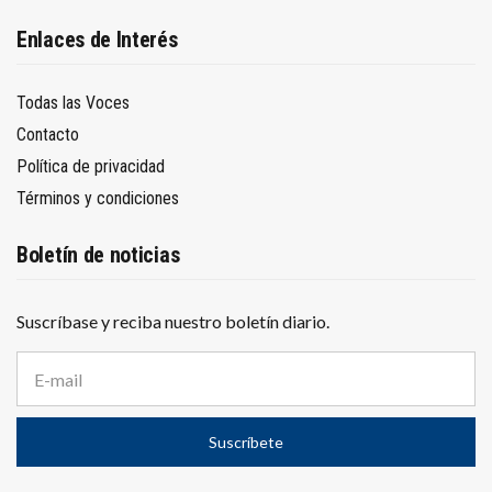
Enlaces de Interés
Todas las Voces
Contacto
Política de privacidad
Términos y condiciones
Boletín de noticias
Suscríbase y reciba nuestro boletín diario.
D
i
r
e
Suscríbete
c
c
i