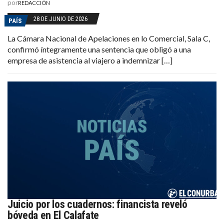
por
REDACCIÓN
28 DE JUNIO DE 2026
PAÍS
La Cámara Nacional de Apelaciones en lo Comercial, Sala C,
confirmó íntegramente una sentencia que obligó a una
empresa de asistencia al viajero a indemnizar […]
Juicio por los cuadernos: financista reveló
bóveda en El Calafate