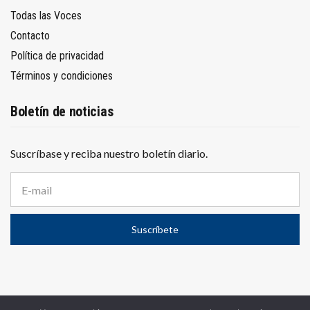
Todas las Voces
Contacto
Política de privacidad
Términos y condiciones
Boletín de noticias
Suscríbase y reciba nuestro boletín diario.
D
i
r
e
Suscríbete
c
c
i
ó
n
d
e