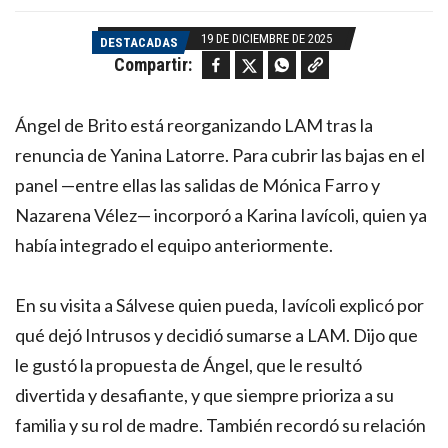
19 DE DICIEMBRE DE 2025
DESTACADAS
Facebook
Twitter
WhatsApp
Copy link
Compartir:
Ángel de Brito está reorganizando LAM tras la
renuncia de Yanina Latorre. Para cubrir las bajas en el
panel —entre ellas las salidas de Mónica Farro y
Nazarena Vélez— incorporó a Karina Iavícoli, quien ya
había integrado el equipo anteriormente.
En su visita a Sálvese quien pueda, Iavícoli explicó por
qué dejó Intrusos y decidió sumarse a LAM. Dijo que
le gustó la propuesta de Ángel, que le resultó
divertida y desafiante, y que siempre prioriza a su
familia y su rol de madre. También recordó su relación