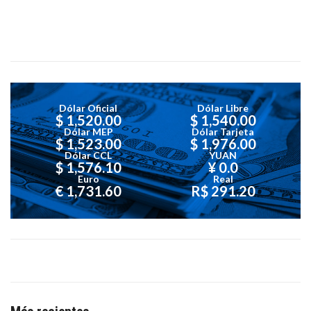
Dólar Oficial
Dólar Libre
$ 1,520.00
$ 1,540.00
Dólar MEP
Dólar Tarjeta
$ 1,523.00
$ 1,976.00
Dólar CCL
YUAN
$ 1,576.10
¥ 0.0
Euro
Real
€ 1,731.60
R$ 291.20