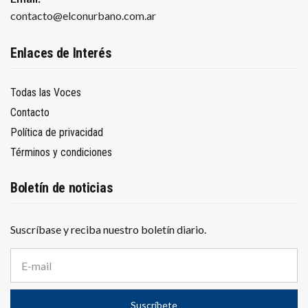
contacto@elconurbano.com.ar
Enlaces de Interés
Todas las Voces
Contacto
Política de privacidad
Términos y condiciones
Boletín de noticias
Suscríbase y reciba nuestro boletín diario.
D
i
r
e
Suscríbete
c