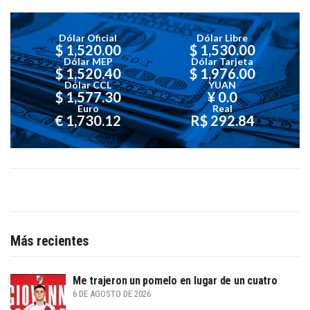
Dólar Oficial
Dólar Libre
$ 1,520.00
$ 1,530.00
Dólar MEP
Dólar Tarjeta
$ 1,520.40
$ 1,976.00
Dólar CCL
YUAN
$ 1,577.30
¥ 0.0
Euro
Real
€ 1,730.12
R$ 292.84
Más recientes
Me trajeron un pomelo en lugar de un cuatro
6 DE AGOSTO DE 2026