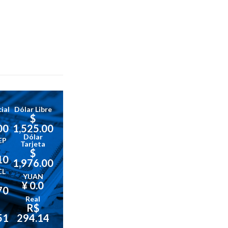
ial
Dólar Libre
$
00
1,525.00
Dólar
EP
Tarjeta
$
10
1,976.00
CL
YUAN
¥ 0.0
70
Real
R$
51
294.14