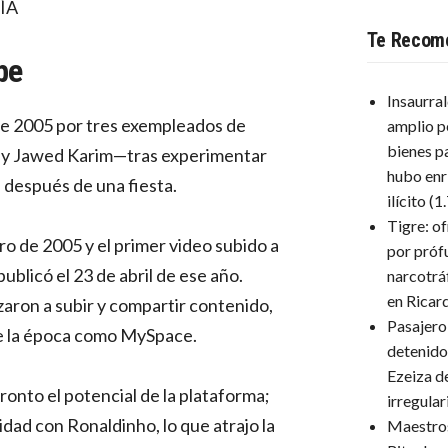
LÍA
Te Recom
be
Insaurra
de 2005 por tres exempleados de
amplio p
bienes p
 y Jawed Karim—tras experimentar
hubo enr
 después de una fiesta.
ilícito
(1
Tigre: o
ro de 2005 y el primer video subido a
por próf
publicó el 23 de abril de ese año.
narcotrá
en Ricar
aron a subir y compartir contenido,
Pasajero
de la época como MySpace.
detenido
Ezeiza d
nto el potencial de la plataforma;
irregula
idad con Ronaldinho, lo que atrajo la
Maestro