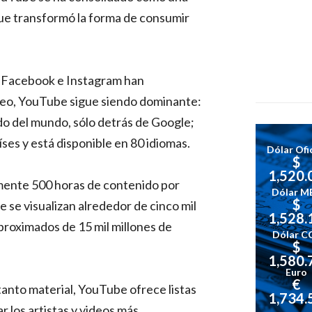
que transformó la forma de consumir
 Facebook e Instagram han
ideo, YouTube sigue siendo dominante:
do del mundo, sólo detrás de Google;
ses y está disponible en 80 idiomas.
Dólar Ofic
$
1,520.
mente 500 horas de contenido por
Dólar M
$
 se visualizan alrededor de cinco mil
1,528.
proximados de 15 mil millones de
Dólar C
$
1,580.
Euro
€
 tanto material, YouTube ofrece listas
1,734.
 los artistas y videos más