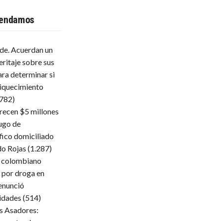
endamos
lde. Acuerdan un
eritaje sobre sus
ara determinar si
iquecimiento
.782)
frecen $5 millones
ugo de
fico domiciliado
do Rojas
(1.287)
 colombiano
 por droga en
enunció
ridades
(514)
s Asadores: