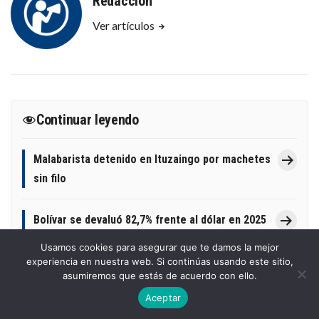
Redacción
Ver artículos
Continuar leyendo
Malabarista detenido en Ituzaingo por machetes
sin filo
Bolívar se devaluó 82,7% frente al dólar en 2025
Usamos cookies para asegurar que te damos la mejor
experiencia en nuestra web. Si continúas usando este sitio,
Castelo do Batel: historia europea y modernidad
asumiremos que estás de acuerdo con ello.
brasileña
Aceptar