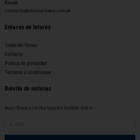
Email:
contacto@elconurbano.com.ar
Enlaces de Interés
Todas las Voces
Contacto
Política de privacidad
Términos y condiciones
Boletín de noticias
Suscríbase y reciba nuestro boletín diario.
D
i
r
e