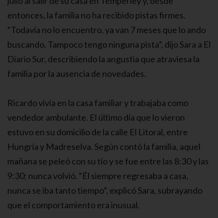
julio al salir de su casa en Temperley y, desde
entonces, la familia no ha recibido pistas firmes.
“Todavía no lo encuentro, ya van 7 meses que lo ando
buscando. Tampoco tengo ninguna pista”, dijo Sara a El
Diario Sur, describiendo la angustia que atraviesa la
familia por la ausencia de novedades.
Ricardo vivía en la casa familiar y trabajaba como
vendedor ambulante. El último día que lo vieron
estuvo en su domicilio de la calle El Litoral, entre
Hungría y Madreselva. Según contó la familia, aquel
mañana se peleó con su tío y se fue entre las 8:30 y las
9:30; nunca volvió. “Él siempre regresaba a casa,
nunca se iba tanto tiempo”, explicó Sara, subrayando
que el comportamiento era inusual.