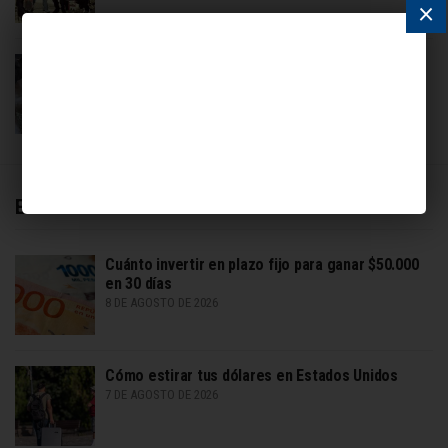
×
Escobar indemnizado por ataque de dos Bull
Terrier
7 DE AGOSTO DE 2026
Economía
Cuánto invertir en plazo fijo para ganar $50.000
en 30 días
8 DE AGOSTO DE 2026
Cómo estirar tus dólares en Estados Unidos
7 DE AGOSTO DE 2026