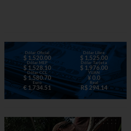
Dólar Oficial
Dólar Libre
$ 1,520.00
$ 1,525.00
Dólar MEP
Dólar Tarjeta
$ 1,528.10
$ 1,976.00
Dólar CCL
YUAN
$ 1,580.70
¥ 0.0
Euro
Real
€ 1,734.51
R$ 294.14