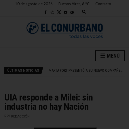
10 de agosto de 2026
Buenos Aires,
6
C
Contacto
E
x
p
a
n
d
s
e
a
TERREMOTO EN JAPÓN INTERRUMPE OPERACIÓN DELICADA
r
MENÚ
c
153O ANIVERSARIO DE BANFIELD: GASTRONOMÍA, MÚSICA Y ACTIVIDADES
h
MARTA FORT PRESENTÓ A SU NUEVO COMPAÑERO TRAS UN CASTING
f
ÚLTIMAS NOTICIAS
GOBIERNO REDEFINE PRIVATIZACIÓN DE BELGRANO CARGAS Y DESTINO DE FONDOS
o
r
JULIÁN ÁLVAREZ AFRONTA HORAS CRÍTICAS TRAS RECIBIR MALA NOTICIA
m
TERREMOTO EN JAPÓN INTERRUMPE OPERACIÓN DELICADA
153O ANIVERSARIO DE BANFIELD: GASTRONOMÍA, MÚSICA Y ACTIVIDADES
UIA responde a Milei: sin
industria no hay Nación
por
REDACCIÓN