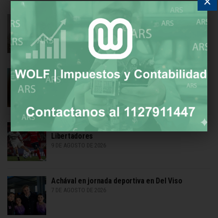
×
Gremio docente ratificó paro por aumento
salarial
9 DE AGOSTO DE 2026
Suspenden licencia hasta 2099 por conducir
parado sobre una moto
9 DE AGOSTO DE 2026
Platense venció a Independiente y apunta a la
Libertadores
9 DE AGOSTO DE 2026
Achával en jornada deportiva en Del Viso
7 DE AGOSTO DE 2026