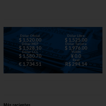
Dólar Oficial
Dólar Libre
$ 1,520.00
$ 1,525.00
Dólar MEP
Dólar Tarjeta
$ 1,528.10
$ 1,976.00
Dólar CCL
YUAN
$ 1,580.70
¥ 0.0
Euro
Real
€ 1,734.51
R$ 294.14
Más recientes