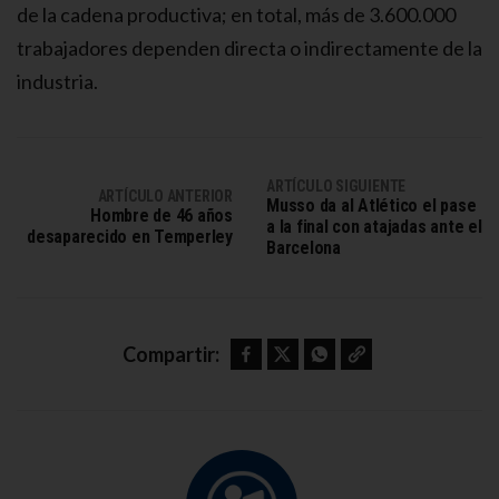
de la cadena productiva; en total, más de 3.600.000
trabajadores dependen directa o indirectamente de la
industria.
ARTÍCULO SIGUIENTE
ARTÍCULO ANTERIOR
Musso da al Atlético el pase
Hombre de 46 años
a la final con atajadas ante el
desaparecido en Temperley
Barcelona
Facebook
Twitter
WhatsApp
Copy link
Compartir: