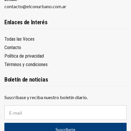
contacto@elconurbano.com.ar
Enlaces de Interés
Todas las Voces
Contacto
Política de privacidad
Términos y condiciones
Boletín de noticias
Suscríbase y reciba nuestro boletín diario.
D
i
r
e
Suscríbete
c