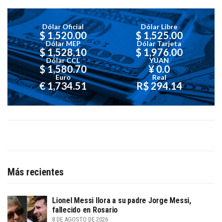
Dólar Oficial
Dólar Libre
$ 1,520.00
$ 1,525.00
Dólar MEP
Dólar Tarjeta
$ 1,528.10
$ 1,976.00
Dólar CCL
YUAN
$ 1,580.70
¥ 0.0
Euro
Real
€ 1,734.51
R$ 294.14
Más recientes
Lionel Messi llora a su padre Jorge Messi,
fallecido en Rosario
8 DE AGOSTO DE 2026