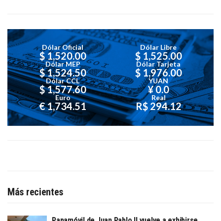
Dólar Oficial
Dólar Libre
$ 1,520.00
$ 1,525.00
Dólar MEP
Dólar Tarjeta
$ 1,524.50
$ 1,976.00
Dólar CCL
YUAN
$ 1,577.60
¥ 0.0
Euro
Real
€ 1,734.51
R$ 294.12
Más recientes
Papamóvil de Juan Pablo II vuelve a exhibirse