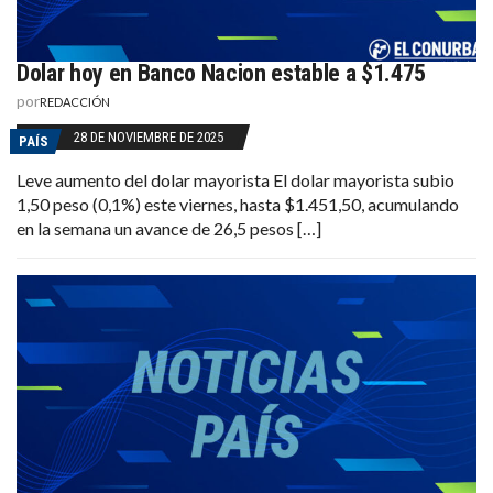
Dolar hoy en Banco Nacion estable a $1.475
por
REDACCIÓN
28 DE NOVIEMBRE DE 2025
PAÍS
Leve aumento del dolar mayorista El dolar mayorista subio
1,50 peso (0,1%) este viernes, hasta $1.451,50, acumulando
en la semana un avance de 26,5 pesos […]