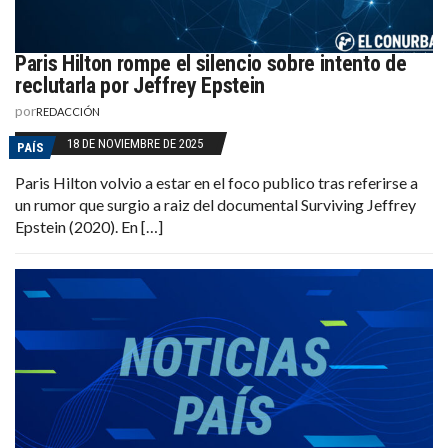
Paris Hilton rompe el silencio sobre intento de
reclutarla por Jeffrey Epstein
por
REDACCIÓN
18 DE NOVIEMBRE DE 2025
PAÍS
Paris Hilton volvio a estar en el foco publico tras referirse a
un rumor que surgio a raiz del documental Surviving Jeffrey
Epstein (2020). En […]