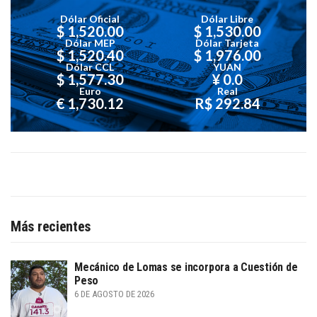
Dólar Oficial
Dólar Libre
$ 1,520.00
$ 1,530.00
Dólar MEP
Dólar Tarjeta
$ 1,520.40
$ 1,976.00
Dólar CCL
YUAN
$ 1,577.30
¥ 0.0
Euro
Real
€ 1,730.12
R$ 292.84
Más recientes
Mecánico de Lomas se incorpora a Cuestión de
Peso
6 DE AGOSTO DE 2026