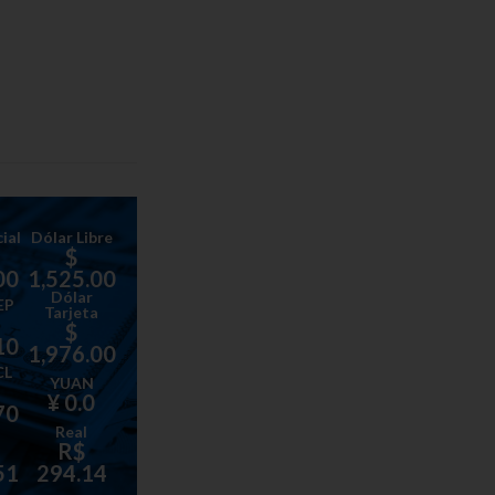
ial
Dólar Libre
$
00
1,525.00
Dólar
EP
Tarjeta
$
10
1,976.00
CL
YUAN
¥ 0.0
70
Real
R$
51
294.14