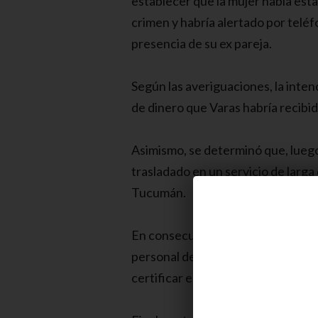
establecer que la mujer había est
crimen y habría alertado por teléf
presencia de su ex pareja.
Según las averiguaciones, la inten
de dinero que Varas habría recibi
Asimismo, se determinó que, luego 
trasladado en un servicio de larga 
Tucumán.
En consecuencia, el Agente Fisca
personal de la Sub DDI de Pilar se
certificar el domicilio donde podría