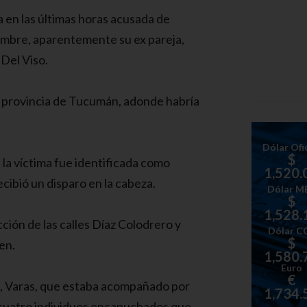
 en las últimas horas acusada de
hombre, aparentemente su ex pareja,
 Del Viso.
a provincia de Tucumán, adonde habría
Dólar Ofic
$
 la víctima fue identificada como
1,520.
cibió un disparo en la cabeza.
Dólar M
$
1,528.
cción de las calles Díaz Colodrero y
Dólar C
$
en.
1,580.
Euro
€
, Varas, que estaba acompañado por
1,734.
cuatro individuos encapuchados que