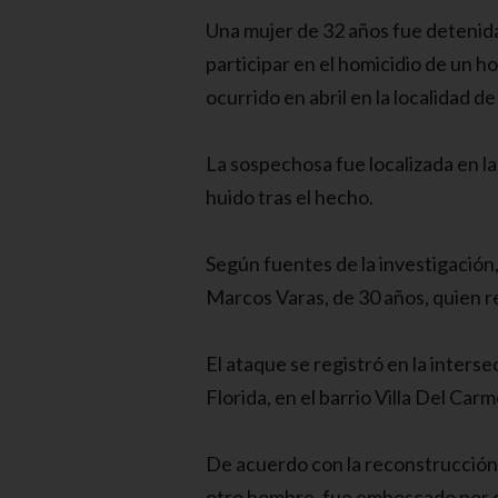
Una mujer de 32 años fue detenida
participar en el homicidio de un 
ocurrido en abril en la localidad de
La sospechosa fue localizada en l
huido tras el hecho.
Según fuentes de la investigación,
Marcos Varas, de 30 años, quien re
El ataque se registró en la interse
Florida, en el barrio Villa Del Carm
De acuerdo con la reconstrucción
otro hombre, fue emboscado por 