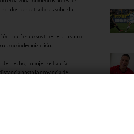
ado en la zona momentos antes del
ono a los perpetradores sobre la
ción habría sido sustraerle una suma
do como indemnización.
del hecho, la mujer se habría
distancia hasta la provincia de
l Dr. Pablo Menteguiaga dispuso que
 despliegue hasta esa ciudad para
 residir la imputada.