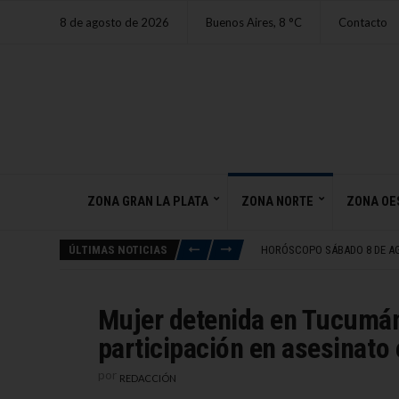
8 de agosto de 2026
Buenos Aires,
8
C
Contacto
ZONA GRAN LA PLATA
ZONA NORTE
ZONA OE
CUATRO SIGNOS CHINOS QU
FISCALÍA RECHAZÓ PEDIDO 
ÚLTIMAS NOTICIAS
HORÓSCOPO SÁBADO 8 DE A
ROSARIO CENTRAL SE MANTIE
JUAN FERNANDO QUINTERO V
CUATRO SIGNOS CHINOS QU
Mujer detenida en Tucumán
FISCALÍA RECHAZÓ PEDIDO 
participación en asesinato 
por
REDACCIÓN