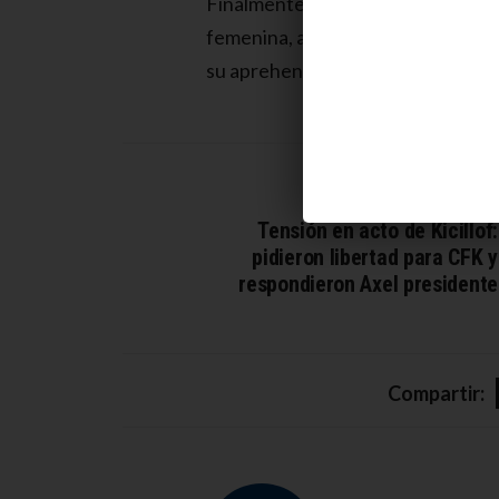
Finalmente, la mujer fue ubicada e
femenina, aparentemente propieda
su aprehensión.
ARTÍCULO ANTERIOR
Tensión en acto de Kicillof:
pidieron libertad para CFK y
respondieron Axel presidente
Compartir: