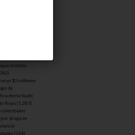
endamos
lde. Acuerdan un
eritaje sobre sus
ara determinar si
iquecimiento
.782)
frecen $5 millones
ugo de
fico domiciliado
do Rojas
(1.287)
 colombiano
 por droga en
enunció
ridades
(514)