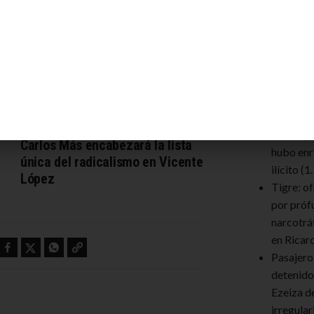
n un comercio dedicado a la belleza
d de su hermana, y allí se concretó
Te Recom
Insaurra
amplio p
ARTÍCULO SIGUIENTE
bienes p
Carlos Más encabezará la lista
hubo enr
única del radicalismo en Vicente
ilícito
(1
López
Tigre: o
por próf
narcotrá
en Ricar
Facebook
Twitter
WhatsApp
Copy link
Pasajero
detenido
Ezeiza d
irregula