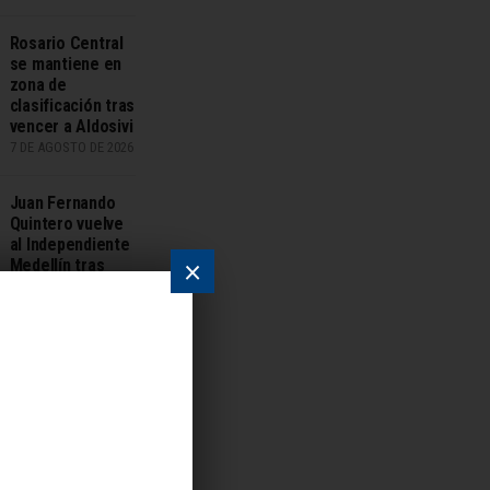
Rosario Central
se mantiene en
zona de
clasificación tras
vencer a Aldosivi
7 DE AGOSTO DE 2026
Juan Fernando
Quintero vuelve
al Independiente
×
Medellín tras
dejar River
7 DE AGOSTO DE 2026
Cuatro signos
chinos que
desbloquearán lo
imposible en
agosto según
Ludovica Squirru
7 DE AGOSTO DE 2026