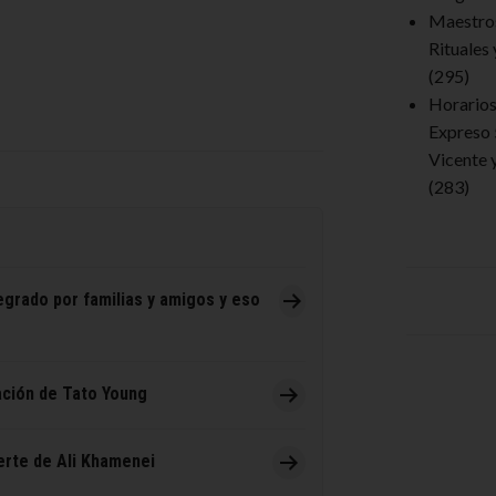
Maestro
Rituales
(295)
Horarios 
Expreso 
Vicente 
(283)
egrado por familias y amigos y eso
ación de Tato Young
muerte de Ali Khamenei