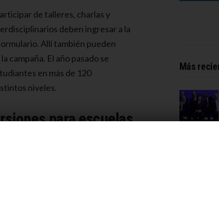
rticipar de talleres, charlas y
erdisciplinarios deben ingresar a la
formulario. Allí también pueden
 la campaña. El año pasado se
Más recie
studiantes en más de 120
tintos niveles.
rsiones para escuelas
das educativas organizadas por el
ientos sobre la historia y la
grama Descubrir Lomas se realizarán
ra que estudiantes de todos los