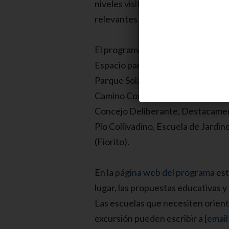
niveles visiten sitios históricos y
relevantes para la ciudad.
El programa incluye visitas al Muse
Espacio para la Memoria (Ex Pozo 
Parque Solar Diego Maradona, Res
Camino Cortázar (Banfield), Coop
Concejo Deliberante, Destacame
Pío Collivadino, Escuela de Jardi
(Fiorito).
En la
página web del programa
est
lugar, las propuestas educativas 
Las escuelas que necesiten orienta
excursión pueden escribir a
[email