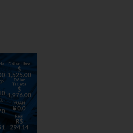
ial
Dólar Libre
$
00
1,525.00
Dólar
EP
Tarjeta
$
10
1,976.00
CL
YUAN
¥ 0.0
70
Real
R$
51
294.14