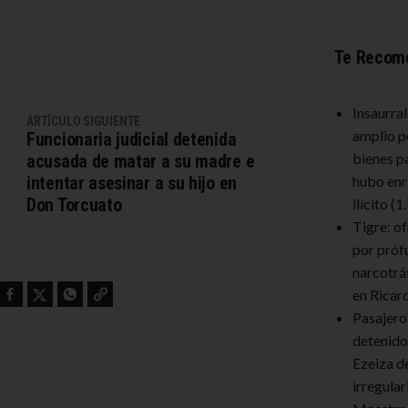
Te Recom
Insaurra
ARTÍCULO SIGUIENTE
amplio p
Funcionaria judicial detenida
bienes p
acusada de matar a su madre e
intentar asesinar a su hijo en
hubo enr
Don Torcuato
ilícito
(1
Tigre: o
por próf
narcotrá
Facebook
Twitter
WhatsApp
Copy link
en Ricar
Pasajero
detenido
Ezeiza d
irregula