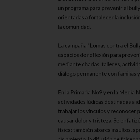
un programa para prevenir el bullyi
orientadas a fortalecer la inclusió
la comunidad.
La campaña “Lomas contra el Bull
espacios de reflexión para preveni
mediante charlas, talleres, activi
diálogo permanente con familias y
En la Primaria No9 y en la Media N
actividades lúdicas destinadas a id
trabajar los vínculos y reconocer
causar dolor y tristeza. Se enfatiz
física: también abarca insultos, ap
aislamiento, la difusión de falseda