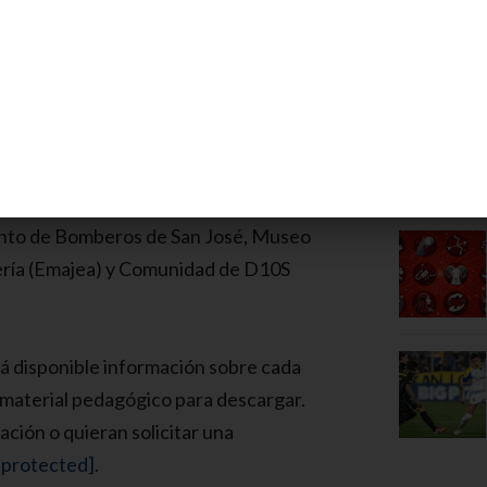
 revaloricen a personalidades
o Americanista y la Plaza Grigera, el
de Banfield), Parque Albertina,
erva Santa Catalina, Paseo Turdera,
erativa Cotramel, Museo Malvinas,
nto de Bomberos de San José, Museo
nería (Emajea) y Comunidad de D10S
á disponible información sobre cada
y material pedagógico para descargar.
ción o quieran solicitar una
 protected]
.