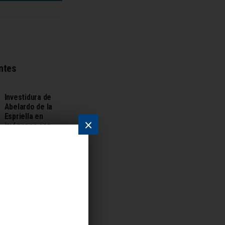
ntes
Investidura de
Abelardo de la
Espriella en
×
imágenes con
Felipe VI, Kast y
Milei
8 DE AGOSTO DE 2026
Trump logra
tregua contra
orden de revelar
sus finanzas en
caso BBC