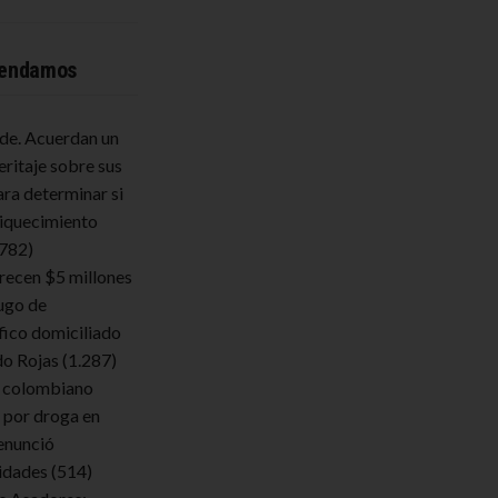
endamos
lde. Acuerdan un
eritaje sobre sus
ara determinar si
iquecimiento
.782)
frecen $5 millones
ugo de
fico domiciliado
do Rojas
(1.287)
 colombiano
 por droga en
enunció
ridades
(514)