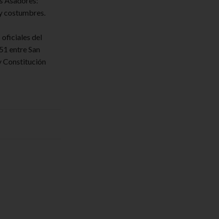
s Asadores:
 y costumbres.
oficiales del
51 entre San
y Constitución