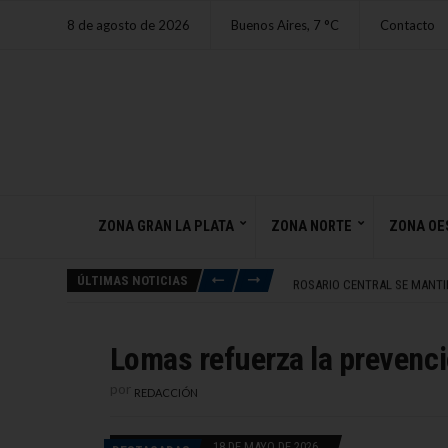
8 de agosto de 2026
Buenos Aires,
7
C
Contacto
ROSARIO CENTRAL SE MANTIE
INVESTIDURA DE ABELARDO DE
TRUMP LOGRA TREGUA CONTR
ZONA GRAN LA PLATA
ZONA NORTE
ZONA OE
FISCALÍA RECHAZÓ PEDIDO 
HORÓSCOPO SÁBADO 8 DE A
ÚLTIMAS NOTICIAS
ROSARIO CENTRAL SE MANTIE
INVESTIDURA DE ABELARDO DE
Lomas refuerza la prevenci
por
REDACCIÓN
18 DE MAYO DE 2026