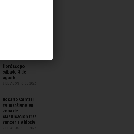
8 DE AGOSTO DE 2026
Fiscalía rechazó
pedido de la
defensa para
levantar
restricciones a
Facundo Moyano
8 DE AGOSTO DE 2026
Horóscopo
sábado 8 de
agosto
8 DE AGOSTO DE 2026
Rosario Central
se mantiene en
zona de
clasificación tras
vencer a Aldosivi
7 DE AGOSTO DE 2026