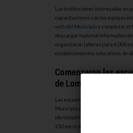
Las instituciones interesadas en pa
capacitaciones con los equipos int
web del Municipio
y completar el 
descargar material informativo de
organizaron talleres para 6.000 e
establecimientos educativos de dis
Comenzaron las excu
de Lomas de Zamora
Las escuelas ya participan de sali
Municipio para reforzar los conocim
identidad local. A través del pro
250 excursiones durante el año pa