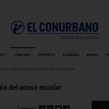
NE EN ZONA DE CLASIFICACIÓN TRAS VENCER A ALDOSIVI
 LA ESPRIELLA EN IMÁGENES CON FELIPE VI, KAST Y MILEI
A ORDEN DE REVELAR SUS FINANZAS EN CASO BBC
STE
ZONA SUR
DEPORTES
ECONOMÍA
MUNDO
PA
DE LA DEFENSA PARA LEVANTAR RESTRICCIONES A FACUNDO MOYANO
GOSTO
NE EN ZONA DE CLASIFICACIÓN TRAS VENCER A ALDOSIVI
 LA ESPRIELLA EN IMÁGENES CON FELIPE VI, KAST Y MILEI
ón del acoso escolar
Facebook
Twitter
WhatsApp
Copy link
Compartir: