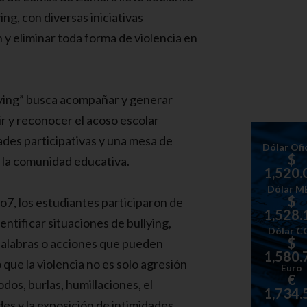
ng, con diversas iniciativas
n y eliminar toda forma de violencia en
ying” busca acompañar y generar
r y reconocer el acoso escolar
dades participativas y una mesa de
Dólar Ofic
$
 la comunidad educativa.
1,520.
Dólar M
$
o7, los estudiantes participaron de
1,528.
entificar situaciones de bullying,
Dólar C
$
 palabras o acciones que pueden
1,580.
ó que la violencia no es solo agresión
Euro
€
odos, burlas, humillaciones, el
1,734.
des y la exposición de intimidades.