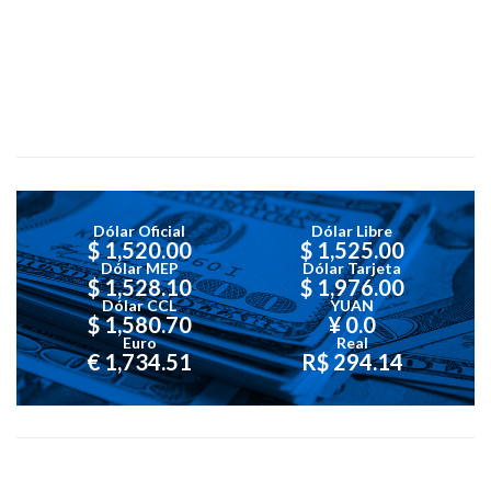
Dólar Oficial
Dólar Libre
$ 1,520.00
$ 1,525.00
Dólar MEP
Dólar Tarjeta
$ 1,528.10
$ 1,976.00
Dólar CCL
YUAN
$ 1,580.70
¥ 0.0
Euro
Real
€ 1,734.51
R$ 294.14