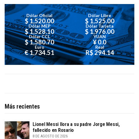
Dólar Oficial
Dólar Libre
$ 1,520.00
$ 1,525.00
Dólar MEP
Dólar Tarjeta
$ 1,528.10
$ 1,976.00
Dólar CCL
YUAN
$ 1,580.70
¥ 0.0
Euro
Real
€ 1,734.51
R$ 294.14
Más recientes
Lionel Messi llora a su padre Jorge Messi,
fallecido en Rosario
8 DE AGOSTO DE 2026