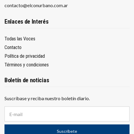
contacto@elconurbano.com.ar
Enlaces de Interés
Todas las Voces
Contacto
Política de privacidad
Términos y condiciones
Boletín de noticias
Suscríbase y reciba nuestro boletín diario.
D
i
r
e
Suscríbete
c