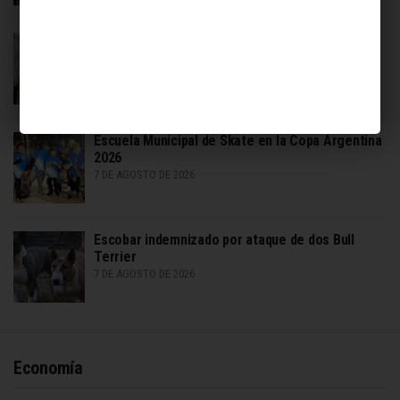
Desarticulan cultivo de hongos alucinógenos en
Maquinista Savio
7 DE AGOSTO DE 2026
Escuela Municipal de Skate en la Copa Argentina
2026
7 DE AGOSTO DE 2026
Escobar indemnizado por ataque de dos Bull
Terrier
7 DE AGOSTO DE 2026
Economía