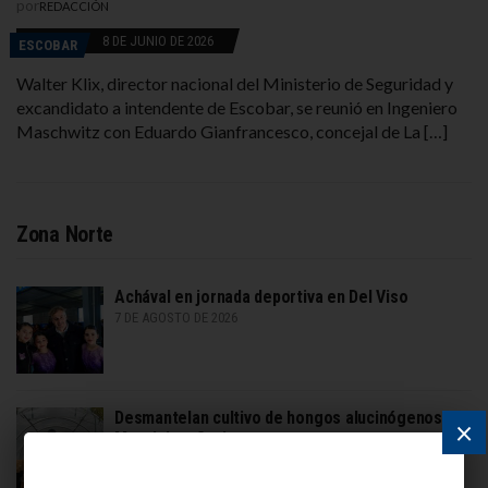
por
REDACCIÓN
8 DE JUNIO DE 2026
ESCOBAR
Walter Klix, director nacional del Ministerio de Seguridad y
excandidato a intendente de Escobar, se reunió en Ingeniero
Maschwitz con Eduardo Gianfrancesco, concejal de La […]
Zona Norte
Achával en jornada deportiva en Del Viso
7 DE AGOSTO DE 2026
Desmantelan cultivo de hongos alucinógenos en
×
Maquinista Savio
7 DE AGOSTO DE 2026