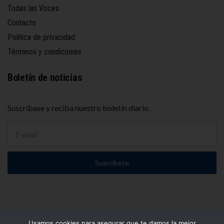
Todas las Voces
Contacto
Política de privacidad
Términos y condiciones
Boletín de noticias
Suscríbase y reciba nuestro boletín diario.
D
i
r
e
Suscríbete
c
c
i
ó
n
d
e
Usamos cookies para asegurar que te damos la mejor