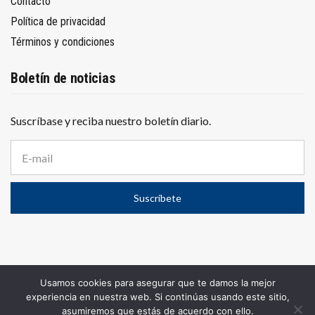
Contacto
Política de privacidad
Términos y condiciones
Boletín de noticias
Suscríbase y reciba nuestro boletín diario.
D
i
r
e
Suscríbete
c
c
i
ó
n
d
e
Usamos cookies para asegurar que te damos la mejor
c
© 2025
El Conurbano
– Propiedad de WOLF PUBLICIDAD S.A.
experiencia en nuestra web. Si continúas usando este sitio,
o
Todos los derechos reservados.
asumiremos que estás de acuerdo con ello.