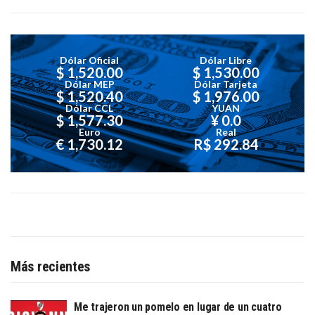
Dólar Oficial
Dólar Libre
$ 1,520.00
$ 1,530.00
Dólar MEP
Dólar Tarjeta
$ 1,520.40
$ 1,976.00
Dólar CCL
YUAN
$ 1,577.30
¥ 0.0
Euro
Real
€ 1,730.12
R$ 292.84
Más recientes
Me trajeron un pomelo en lugar de un cuatro