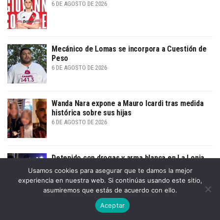
6 DE AGOSTO DE 2026
Mecánico de Lomas se incorpora a Cuestión de
Peso
6 DE AGOSTO DE 2026
Wanda Nara expone a Mauro Icardi tras medida
histórica sobre sus hijas
6 DE AGOSTO DE 2026
Detenido con drogas y arma blanca en La Lonja
6 DE AGOSTO DE 2026
Usamos cookies para asegurar que te damos la mejor
experiencia en nuestra web. Si continúas usando este sitio,
asumiremos que estás de acuerdo con ello.
Aceptar
Avance del crédito obliga a bancos argentinos a