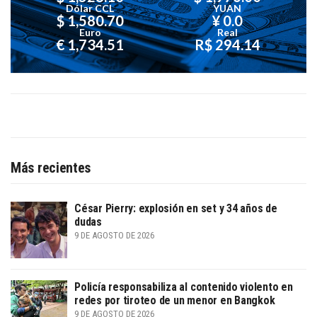
Dólar CCL
YUAN
$ 1,580.70
¥ 0.0
Euro
Real
€ 1,734.51
R$ 294.14
Más recientes
César Pierry: explosión en set y 34 años de
dudas
9 DE AGOSTO DE 2026
Policía responsabiliza al contenido violento en
redes por tiroteo de un menor en Bangkok
9 DE AGOSTO DE 2026