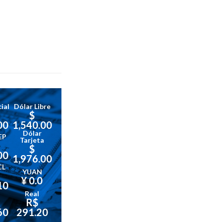
ial
Dólar Libre
$
00
1,540.00
Dólar
EP
Tarjeta
$
00
1,976.00
CL
YUAN
¥ 0.0
10
Real
R$
60
291.20