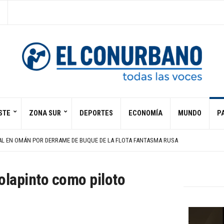
STE
ZONA SUR
DEPORTES
ECONOMÍA
MUNDO
PA
UN ZAGUERO
DE HIROSHIMA Y PIDE ABOLIR ARMAS NUCLEARES
AL EN OMÁN POR DERRAME DE BUQUE DE LA FLOTA FANTASMA RUSA
AIRES POR LLUVIAS Y VIENTOS DE 100 KM/H
GOSTO
UN ZAGUERO
olapinto como piloto
DE HIROSHIMA Y PIDE ABOLIR ARMAS NUCLEARES