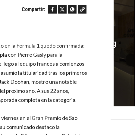
Facebook
Twitter
WhatsApp
Copy link
Compartir:
to en la Formula 1 quedo confirmada:
pla con Pierre Gasly para la
 llego al equipo frances a comienzos
sumio la titularidad tras los primeros
 Jack Doohan, mostro una notable
del proximo ano. A sus 22 anos,
porada completa en la categoria.
l viernes en el Gran Premio de Sao
En su comunicado destaco la