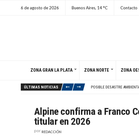
6 de agosto de 2026
Buenos Aires,
14
C
Contacto
ZONA GRAN LA PLATA
ZONA NORTE
ZONA OE
BOCA TRAS CHIMY ÁVILA Y 
JAPÓN CONMEMORA 81 AÑOS 
ÚLTIMAS NOTICIAS
POSIBLE DESASTRE AMBIENT
ALERTA NARANJA EN BUENOS 
HORÓSCOPO DE HOY 6 DE A
BOCA TRAS CHIMY ÁVILA Y 
Alpine confirma a Franco C
JAPÓN CONMEMORA 81 AÑOS 
titular en 2026
por
REDACCIÓN