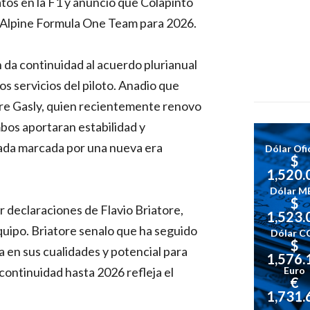
atos en la F1 y anuncio que Colapinto
 Alpine Formula One Team para 2026.
 da continuidad al acuerdo plurianual
os servicios del piloto. Anadio que
rre Gasly, quien recientemente renovo
mbos aportaran estabilidad y
ada marcada por una nueva era
Dólar Ofic
$
1,520.
Dólar M
$
 declaraciones de Flavio Briatore,
1,523.
equipo. Briatore senalo que ha seguido
Dólar C
$
a en sus cualidades y potencial para
1,576.
 continuidad hasta 2026 refleja el
Euro
€
1,731.