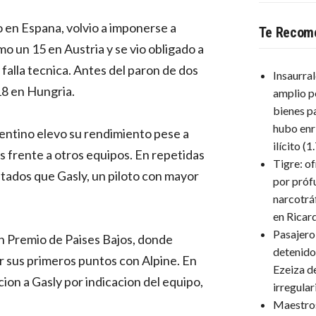
 en Espana, volvio a imponerse a
Te Recom
mo un 15 en Austria y se vio obligado a
falla tecnica. Antes del paron de dos
Insaurra
18 en Hungria.
amplio p
bienes p
hubo enr
gentino elevo su rendimiento pese a
ilícito
(1
 frente a otros equipos. En repetidas
Tigre: o
tados que Gasly, un piloto con mayor
por próf
narcotrá
en Ricar
Pasajero
an Premio de Paises Bajos, donde
detenido
r sus primeros puntos con Alpine. En
Ezeiza d
ion a Gasly por indicacion del equipo,
irregula
Maestro