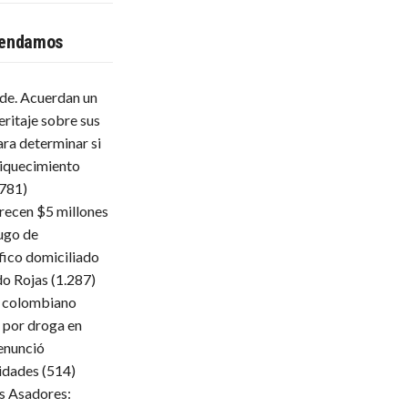
endamos
lde. Acuerdan un
eritaje sobre sus
ara determinar si
iquecimiento
.781)
frecen $5 millones
ugo de
fico domiciliado
do Rojas
(1.287)
 colombiano
 por droga en
enunció
ridades
(514)
s Asadores: