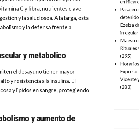
en Ricar
itamina C y fibra, nutrientes clave
Pasajero
detenido
estion y la salud osea. A la larga, esta
Ezeiza d
abolismo y la defensa frente a
irregula
Maestro
Rituales
ascular y metabolico
(295)
Horarios 
miten el desayuno tienen mayor
Expreso 
Vicente 
lto y resistencia a la insulina. El
(283)
cosa y lipidos en sangre, protegiendo
tabolismo y aumento de