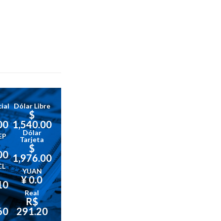
ial
Dólar Libre
$
00
1,540.00
Dólar
EP
Tarjeta
$
00
1,976.00
CL
YUAN
¥ 0.0
10
Real
R$
60
291.20