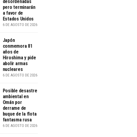
desordenadas
pero terminarán
a favor de
Estados Unidos
6 DE AGOSTO DE 2026
Japón
conmemora 81
años de
Hiroshima y pide
abolir armas
nucleares
6 DE AGOSTO DE 2026
Posible desastre
ambiental en
Omán por
derrame de
buque de la flota
fantasma rusa
6 DE AGOSTO DE 2026