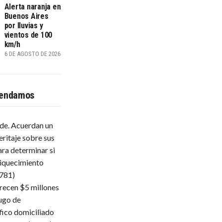
Alerta naranja en
Buenos Aires
por lluvias y
vientos de 100
km/h
6 DE AGOSTO DE 2026
endamos
lde. Acuerdan un
eritaje sobre sus
ara determinar si
iquecimiento
.781)
frecen $5 millones
ugo de
fico domiciliado