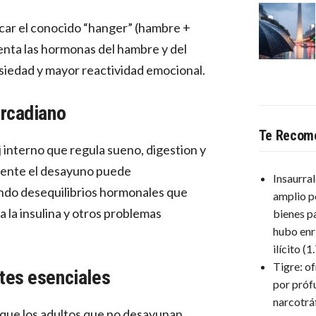
car el conocido “hanger” (hambre +
menta las hormonas del hambre y del
nsiedad y mayor reactividad emocional.
ircadiano
Te Recom
 interno que regula sueno, digestion y
mente el desayuno puede
Insaurra
endo desequilibrios hormonales que
amplio p
a la insulina y otros problemas
bienes p
hubo enr
ilícito
(1
Tigre: o
ntes esenciales
por próf
narcotrá
 que los adultos que no desayunan