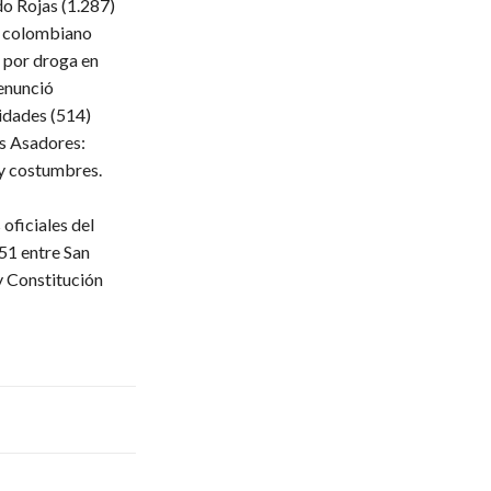
do Rojas
(1.287)
 colombiano
 por droga en
enunció
ridades
(514)
s Asadores:
 y costumbres.
oficiales del
51 entre San
y Constitución