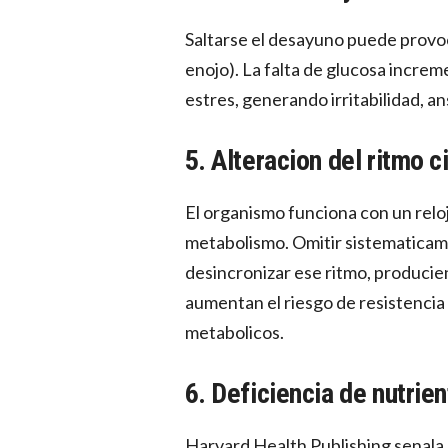
Saltarse el desayuno puede provo
enojo). La falta de glucosa incre
estres, generando irritabilidad, a
5. Alteracion del ritmo c
El organismo funciona con un reloj
metabolismo. Omitir sistematica
desincronizar ese ritmo, produci
aumentan el riesgo de resistencia 
metabolicos.
6. Deficiencia de nutrie
Harvard Health Publishing senala