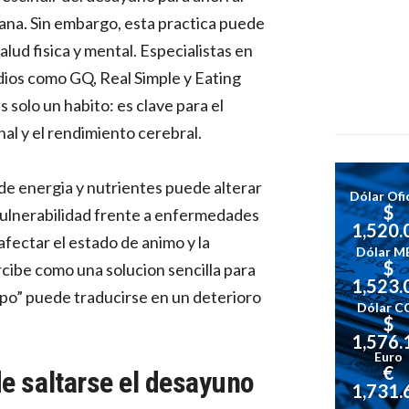
nana. Sin embargo, esta practica puede
lud fisica y mental. Especialistas en
ios como GQ, Real Simple y Eating
 solo un habito: es clave para el
al y el rendimiento cerebral.
e energia y nutrientes puede alterar
Dólar Ofic
$
 vulnerabilidad frente a enfermedades
1,520.
afectar el estado de animo y la
Dólar M
$
rcibe como una solucion sencilla para
1,523.
mpo” puede traducirse en un deterioro
Dólar C
$
1,576.
Euro
€
de saltarse el desayuno
1,731.