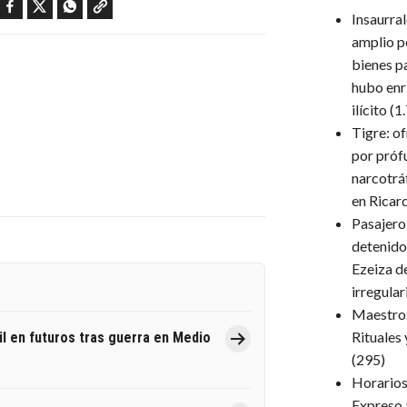
Facebook
Twitter
WhatsApp
Copy link
Insaurra
amplio p
bienes p
hubo enr
ilícito
(1
Tigre: o
por próf
narcotrá
en Ricar
Pasajero
detenido
Ezeiza d
irregula
Maestro
Rituales
l en futuros tras guerra en Medio
(295)
Horarios 
Expreso 