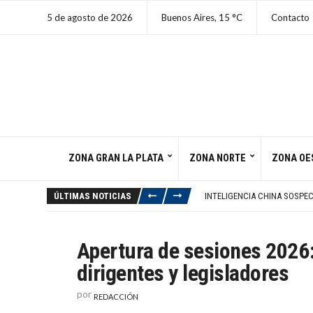
5 de agosto de 2026
Buenos Aires,
15
C
Contacto
ZONA GRAN LA PLATA
ZONA NORTE
ZONA OE
MUNICIPIO INAUGURÓ AMPLI
DENUNCIARON PENALMENTE A
ÚLTIMAS NOTICIAS
INTELIGENCIA CHINA SOSPEC
LEGADO SOMBRÍO DE PETRO 
IRÁN ADMITE DIFICULTAD PA
MUNICIPIO INAUGURÓ AMPLI
Apertura de sesiones 2026:
DENUNCIARON PENALMENTE A
dirigentes y legisladores
por
REDACCIÓN