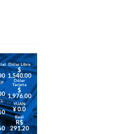
ial
Dólar Libre
$
00
1,540.00
Dólar
EP
Tarjeta
$
00
1,976.00
CL
YUAN
¥ 0.0
10
Real
R$
60
291.20