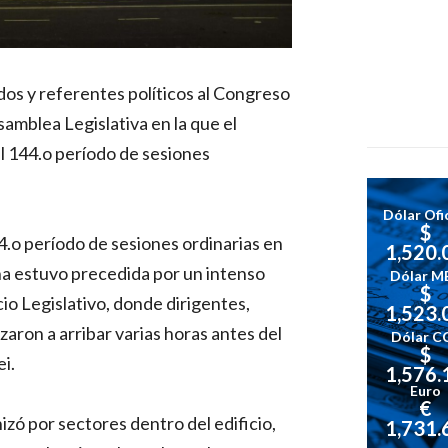
dos y referentes políticos al Congreso
samblea Legislativa en la que el
el 144.o período de sesiones
Dólar Ofic
$
4.o período de sesiones ordinarias en
1,520.
na estuvo precedida por un intenso
Dólar M
$
io Legislativo, donde dirigentes,
1,523.
aron a arribar varias horas antes del
Dólar C
$
i.
1,576.
Euro
€
izó por sectores dentro del edificio,
1,731.