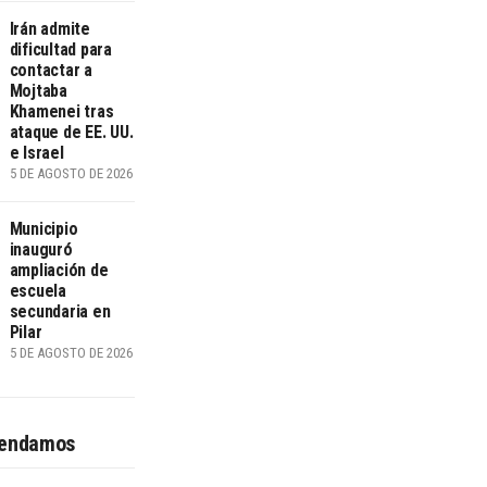
Irán admite
dificultad para
contactar a
Mojtaba
Khamenei tras
ataque de EE. UU.
e Israel
5 DE AGOSTO DE 2026
Municipio
inauguró
ampliación de
escuela
secundaria en
Pilar
5 DE AGOSTO DE 2026
endamos