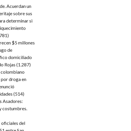
lde. Acuerdan un
eritaje sobre sus
ara determinar si
iquecimiento
.781)
frecen $5 millones
ugo de
fico domiciliado
do Rojas
(1.287)
 colombiano
 por droga en
enunció
ridades
(514)
s Asadores:
 y costumbres.
oficiales del
51 entre San