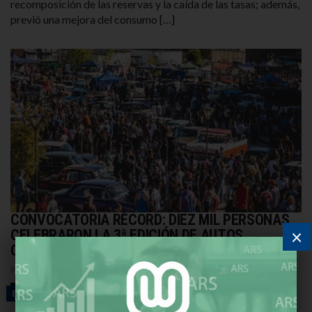
recomposición de las reservas y la caída de las tasas; además,
previó una mejora del consumo […]
CONVOCATORIA RÉCORD: DIEZ MIL PERSONAS
×
CELEBRARON LA 3ª EDICIÓN DE AUTOS
CLÁSICOS EN JOSÉ C. PAZ
por
REDACCIÓN
28 DE SEPTIEMBRE DE 2025
ECONOMÍA