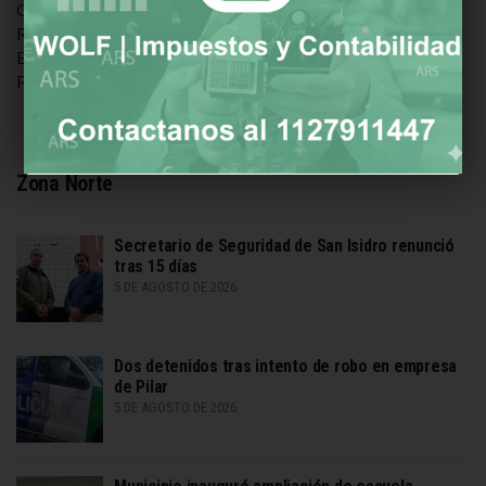
GACETILLA OFICIAL: Sociedad CONVOCATORIA
RÉCORD: DIEZ MIL PERSONAS CELEBRARON LA 3ª
EDICIÓN DE AUTOS CLÁSICOS EN JOSÉ C. PAZ José C.
Paz, domingo 28 de […]
Zona Norte
Secretario de Seguridad de San Isidro renunció
tras 15 días
5 DE AGOSTO DE 2026
Dos detenidos tras intento de robo en empresa
de Pilar
5 DE AGOSTO DE 2026