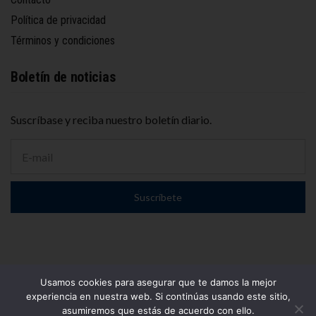
Política de privacidad
Términos y condiciones
Boletín de noticias
Suscríbase y reciba nuestro boletín diario.
D
i
r
e
Suscríbete
c
c
i
ó
n
d
e
Usamos cookies para asegurar que te damos la mejor
c
© 2025
El Conurbano
– Propiedad de WOLF PUBLICIDAD S.A.
experiencia en nuestra web. Si continúas usando este sitio,
o
Todos los derechos reservados.
asumiremos que estás de acuerdo con ello.