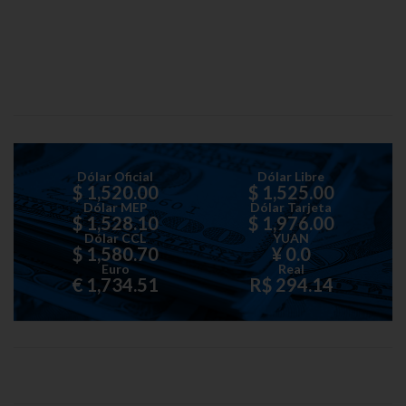
Dólar Oficial
Dólar Libre
$ 1,520.00
$ 1,525.00
Dólar MEP
Dólar Tarjeta
$ 1,528.10
$ 1,976.00
Dólar CCL
YUAN
$ 1,580.70
¥ 0.0
Euro
Real
€ 1,734.51
R$ 294.14