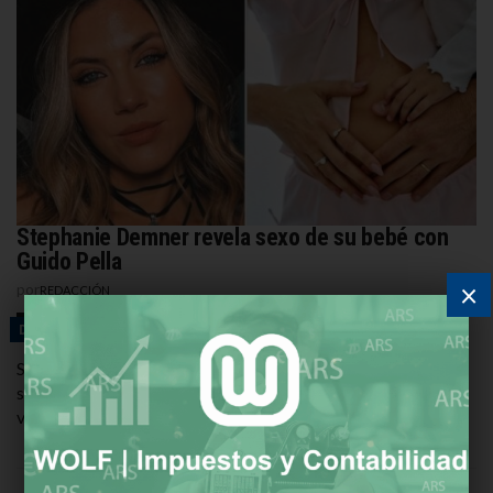
Stephanie Demner revela sexo de su bebé con
Guido Pella
×
por
REDACCIÓN
23 DE MAYO DE 2026
DESTACADAS
Stephanie Demner y Guido Pella anunciaron que esperan su
segundo hijo y revelaron que será una niña durante sus
vacaciones en Disney World. El anuncio […]