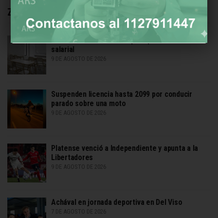
Zona Norte
Gremio docente ratificó paro por aumento
salarial
9 DE AGOSTO DE 2026
Suspenden licencia hasta 2099 por conducir
parado sobre una moto
9 DE AGOSTO DE 2026
Platense venció a Independiente y apunta a la
Libertadores
9 DE AGOSTO DE 2026
Achával en jornada deportiva en Del Viso
7 DE AGOSTO DE 2026