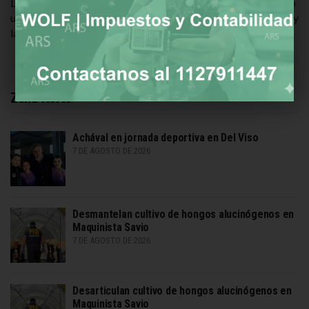
Durante la emisión de MasterChef Celebrity, La Joaqui sufrió
un accidente cuando la licuadora que estaba usando explotó y
la dejó en shock, con restos […]
Zona Norte
Achával en jornada deportiva en Del Viso
7 DE AGOSTO DE 2026
Desmantelan cultivo de hongos alucinógenos en
Maquinista Savio
7 DE AGOSTO DE 2026
Desarticulan cultivo de hongos alucinógenos en
Maquinista Savio