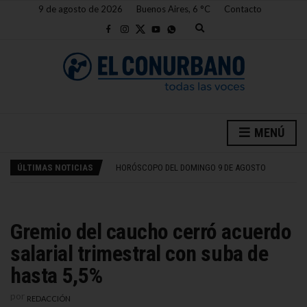
9 de agosto de 2026
Buenos Aires,
6
C
Contacto
E
x
p
a
n
d
s
e
a
DE PAUL MARCA Y FESTEJA ENTRE LÁGRIMAS ANTES DE LA LLEGADA DE MESSI A ROSARIO
r
MENÚ
c
POR QUÉ NO SE ENTUBAN LOS ARROYOS SAN FRANCISCO Y LAS PIEDRAS
h
HORÓSCOPO DEL DOMINGO 9 DE AGOSTO
f
ÚLTIMAS NOTICIAS
BOCA NO PUDO CON LOS PIBES DE VÉLEZ
o
r
CRISIS INTERMINABLE EN RIVER
m
DE PAUL MARCA Y FESTEJA ENTRE LÁGRIMAS ANTES DE LA LLEGADA DE MESSI A ROSARIO
POR QUÉ NO SE ENTUBAN LOS ARROYOS SAN FRANCISCO Y LAS PIEDRAS
Gremio del caucho cerró acuerdo
salarial trimestral con suba de
hasta 5,5%
por
REDACCIÓN