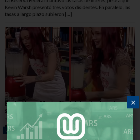
La Reserva Federal mantuvo las tasas de interés, pese a que
Kevin Warsh presentó tres votos disidentes. En paralelo, las
tasas a largo plazo subieron […]
×
Explosión en MasterChef deja a La Joaqui en
shock
por
REDACCIÓN
31 DE DICIEMBRE DE 2025
DESTACADAS