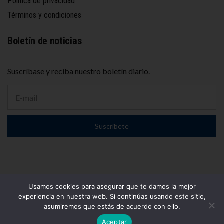
Política de privacidad
Términos y condiciones
Boletín de noticias
Suscríbase y reciba nuestro boletín diario.
D
i
r
e
Suscríbete
c
c
i
ó
n
d
e
Usamos cookies para asegurar que te damos la mejor
c
© 2025
El Conurbano
– Propiedad de WOLF PUBLICIDAD S.A.
experiencia en nuestra web. Si continúas usando este sitio,
o
Todos los derechos reservados.
asumiremos que estás de acuerdo con ello.
r
Website por
NetMdP
r
Aceptar