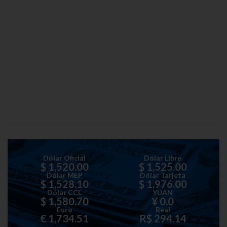
Dólar Oficial
Dólar Libre
$ 1,520.00
$ 1,525.00
Dólar MEP
Dólar Tarjeta
$ 1,528.10
$ 1,976.00
Dólar CCL
YUAN
$ 1,580.70
¥ 0.0
Euro
Real
€ 1,734.51
R$ 294.14