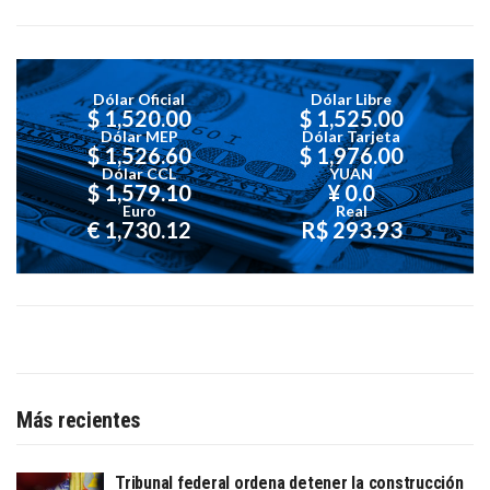
Dólar Oficial
Dólar Libre
$ 1,520.00
$ 1,525.00
Dólar MEP
Dólar Tarjeta
$ 1,526.60
$ 1,976.00
Dólar CCL
YUAN
$ 1,579.10
¥ 0.0
Euro
Real
€ 1,730.12
R$ 293.93
Más recientes
Tribunal federal ordena detener la construcción