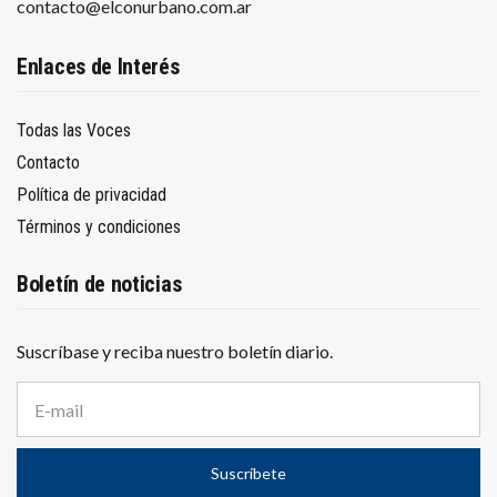
contacto@elconurbano.com.ar
Enlaces de Interés
Todas las Voces
Contacto
Política de privacidad
Términos y condiciones
Boletín de noticias
Suscríbase y reciba nuestro boletín diario.
D
i
r
e
Suscríbete
c
c