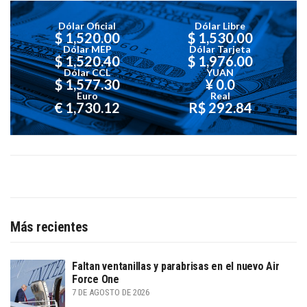
Dólar Oficial
Dólar Libre
$ 1,520.00
$ 1,530.00
Dólar MEP
Dólar Tarjeta
$ 1,520.40
$ 1,976.00
Dólar CCL
YUAN
$ 1,577.30
¥ 0.0
Euro
Real
€ 1,730.12
R$ 292.84
Más recientes
Faltan ventanillas y parabrisas en el nuevo Air
Force One
7 DE AGOSTO DE 2026