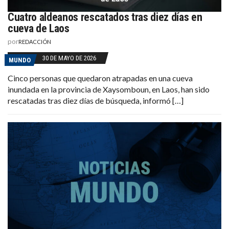
Cuatro aldeanos rescatados tras diez días en
cueva de Laos
por
REDACCIÓN
30 DE MAYO DE 2026
MUNDO
Cinco personas que quedaron atrapadas en una cueva
inundada en la provincia de Xaysomboun, en Laos, han sido
rescatadas tras diez días de búsqueda, informó […]