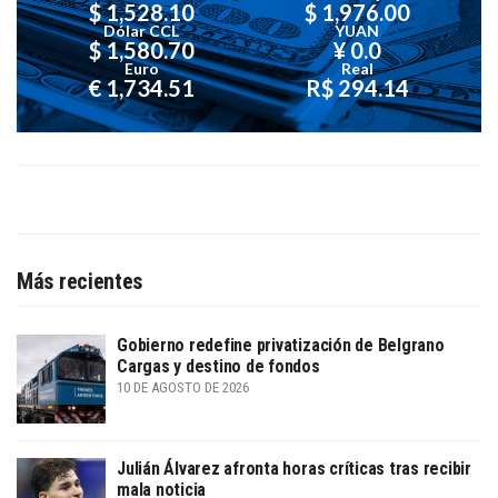
$ 1,528.10
$ 1,976.00
Dólar CCL
YUAN
$ 1,580.70
¥ 0.0
Euro
Real
€ 1,734.51
R$ 294.14
Más recientes
Gobierno redefine privatización de Belgrano
Cargas y destino de fondos
10 DE AGOSTO DE 2026
Julián Álvarez afronta horas críticas tras recibir
mala noticia