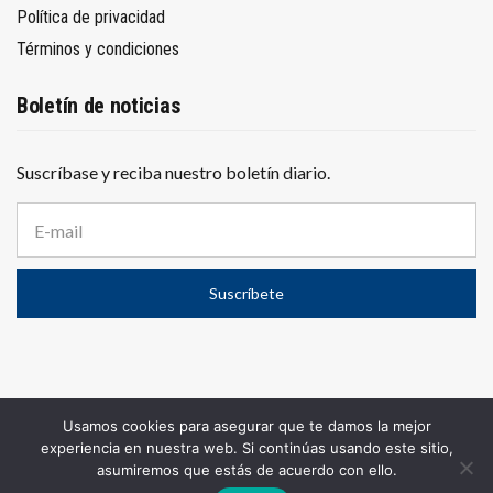
Política de privacidad
Términos y condiciones
Boletín de noticias
Suscríbase y reciba nuestro boletín diario.
D
i
r
e
Suscríbete
c
c
i
ó
n
d
e
Usamos cookies para asegurar que te damos la mejor
c
© 2025
El Conurbano
– Propiedad de WOLF PUBLICIDAD S.A.
experiencia en nuestra web. Si continúas usando este sitio,
o
Todos los derechos reservados.
asumiremos que estás de acuerdo con ello.
r