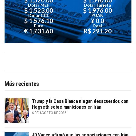
Dólar MEP
Dólar Tarjeta
$ 1,523.00
$ 1,976.00
Dólar CCL
YUAN
$ 1,576.10
¥ 0.0
Euro
Real
€ 1,731.60
R$ 291.20
Más recientes
Trump y la Casa Blanca niegan desacuerdos con
Hegseth sobre municiones en Irán
6 DE AGOSTO DE 2026
JD Vance afirmó que las negociaciones con Irán