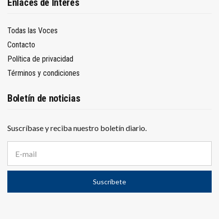
Enlaces de Interés
Todas las Voces
Contacto
Política de privacidad
Términos y condiciones
Boletín de noticias
Suscríbase y reciba nuestro boletín diario.
D
i
r
e
Suscríbete
c
c
i
ó