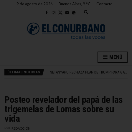
9 de agosto de 2026
Buenos Aires,
9
C
Contacto
E
x
p
a
n
d
s
NETANYAHU RECHAZA PLAN DE TRUMP PARA GAZA
e
CHINA ENTRENA ROBOTS PARA 700 MILLONES DE EMPLEOS
a
NIÑO SUFRE QUEMADURAS GRAVES POR EXPLOSIÓN DE JUGUETE ANTIESTRÉS EN FRANCIA
r
MENÚ
c
CAPACITACIONES GRATUITAS PARA DOCENTES DE LOMAS
h
MILINKOVIC REVELÓ FALLO JUDICIAL POR ACUSACIÓN DE VIOLENCIA DE GÉNERO
f
ÚLTIMAS NOTICIAS
NETANYAHU RECHAZA PLAN DE TRUMP PARA GAZA
o
r
CHINA ENTRENA ROBOTS PARA 700 MILLONES DE EMPLEOS
m
Posteo revelador del papá de las
trigemelas de Lomas sobre su
vida
por
REDACCIÓN