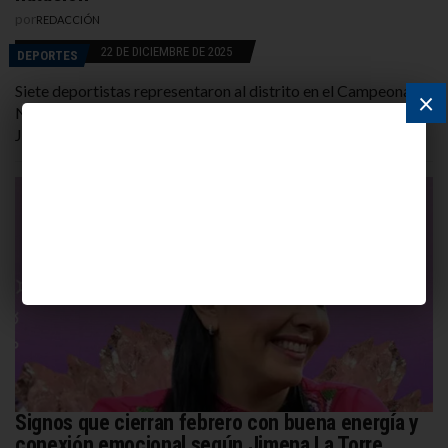
por
REDACCIÓN
22 DE DICIEMBRE DE 2025
DEPORTES
Siete deportistas representaron al distrito en el Campeonato
×
Nacional de la República, celebrado en la provincia de San
Juan. El equipo compitió frente a más […]
Signos que cierran febrero con buena energía y
conexión emocional según Jimena La Torre