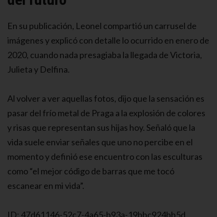
En su publicación, Leonel compartió un carrusel de
imágenes y explicó con detalle lo ocurrido en enero de
2020, cuando nada presagiaba la llegada de Victoria,
Julieta y Delfina.
Al volver a ver aquellas fotos, dijo que la sensación es
pasar del frío metal de Praga a la explosión de colores
y risas que representan sus hijas hoy. Señaló que la
vida suele enviar señales que uno no percibe en el
momento y definió ese encuentro con las esculturas
como “el mejor código de barras que me tocó
escanear en mi vida”.
ID: 47d61146-52c7-4a65-b93a-19bbc924bb5d