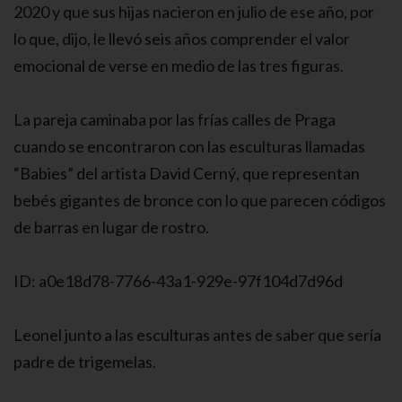
2020 y que sus hijas nacieron en julio de ese año, por
lo que, dijo, le llevó seis años comprender el valor
emocional de verse en medio de las tres figuras.
La pareja caminaba por las frías calles de Praga
cuando se encontraron con las esculturas llamadas
“Babies” del artista David Cerný, que representan
bebés gigantes de bronce con lo que parecen códigos
de barras en lugar de rostro.
ID: a0e18d78-7766-43a1-929e-97f104d7d96d
Leonel junto a las esculturas antes de saber que sería
padre de trigemelas.