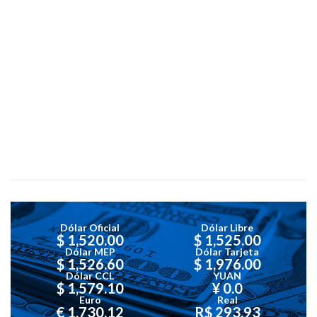
Dólar Oficial
Dólar Libre
$ 1,520.00
$ 1,525.00
Dólar MEP
Dólar Tarjeta
$ 1,526.60
$ 1,976.00
Dólar CCL
YUAN
$ 1,579.10
¥ 0.0
Euro
Real
€ 1,730.12
R$ 293.93