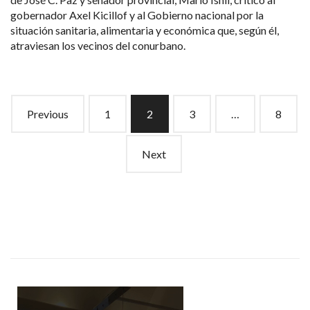
gobernador Axel Kicillof y al Gobierno nacional por la
situación sanitaria, alimentaria y económica que, según él,
atraviesan los vecinos del conurbano.
Posts
Previous
1
2
3
…
8
navigation
Next