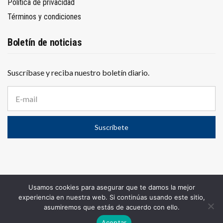
Política de privacidad
Términos y condiciones
Boletín de noticias
Suscríbase y reciba nuestro boletín diario.
D
i
r
e
Suscríbete
c
c
i
ó
n
d
e
Usamos cookies para asegurar que te damos la mejor
c
© 2025
El Conurbano
– Propiedad de WOLF PUBLICIDAD S.A.
experiencia en nuestra web. Si continúas usando este sitio,
o
Todos los derechos reservados.
asumiremos que estás de acuerdo con ello.
r
Website por
NetMdP
r
Aceptar