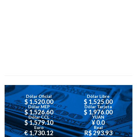
Dólar Oficial
Dólar Libre
$ 1,520.00
$ 1,525.00
Dólar MEP
Dólar Tarjeta
$ 1,526.60
$ 1,976.00
Dólar CCL
YUAN
$ 1,579.10
¥ 0.0
Euro
Real
€ 1,730.12
R$ 293.93