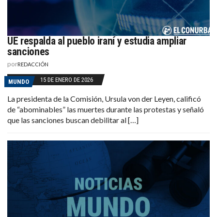
UE respalda al pueblo iraní y estudia ampliar
sanciones
por
REDACCIÓN
15 DE ENERO DE 2026
MUNDO
La presidenta de la Comisión, Ursula von der Leyen, calificó
de “abominables” las muertes durante las protestas y señaló
que las sanciones buscan debilitar al […]