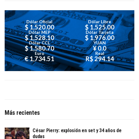
Dólar Oficial
Dólar Libre
$ 1,520.00
$ 1,525.00
Dólar MEP
Dólar Tarjeta
$ 1,528.10
$ 1,976.00
Dólar CCL
YUAN
$ 1,580.70
¥ 0.0
Euro
Real
€ 1,734.51
R$ 294.14
Más recientes
César Pierry: explosión en set y 34 años de
dudas